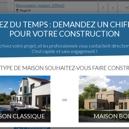
Rénovation maison 200m2
2
0
NC
Regis74
Z DU TEMPS : DEMANDEZ UN CHI
Demandez un chiffrage de votre pro
POUR VOTRE CONSTRUCTION
Ne courrez plus après les maitres d'oeuv
rivez votre projet, et les professionnels vous contactent directe
projet en ligne.
C'est rapide et sans engagement !
Un service gratuit, sans engagement et sans pub
Surface habitable souhaitée :
TYPE DE MAISON SOUHAITEZ-VOUS FAIRE CONSTR
m²
Avez-vous trouvé un terrain ?
Oui, j'ai un terrain
ou
Non, je cherche un terrain
Département de votre projet
SON CLASSIQUE
MAISON BO
Continuer