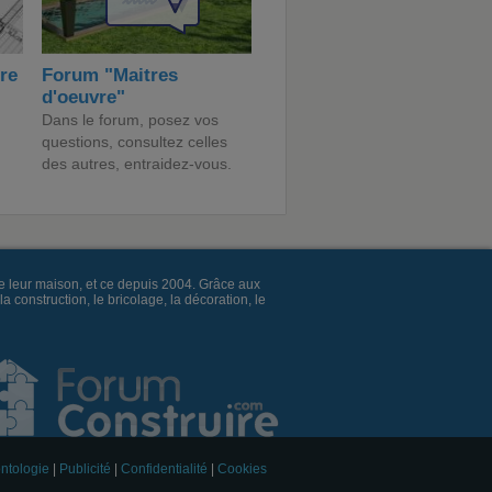
ire
Forum "Maitres
d'oeuvre"
Dans le forum, posez vos
questions, consultez celles
des autres, entraidez-vous.
e leur maison, et ce depuis 2004. Grâce aux
construction, le bricolage, la décoration, le
ntologie
|
Publicité
|
Confidentialité
|
Cookies