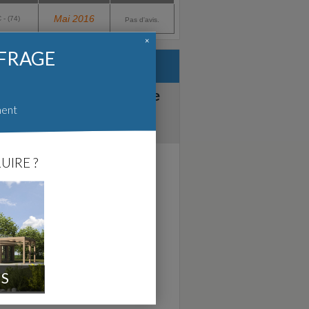
Mai 2016
 - (74)
Pas d'avis.
×
FFRAGE
jet :
re : faites chiffrer votre
ment
, par ForumConstruire.com.
UIRE ?
IS