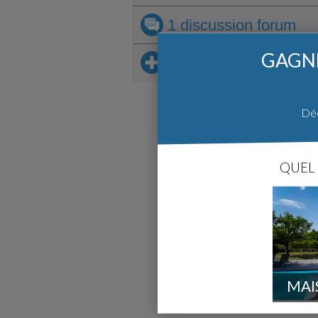
1 discussion
forum
GAGNE
Sur le même thème
Déc
QUEL 
MAI