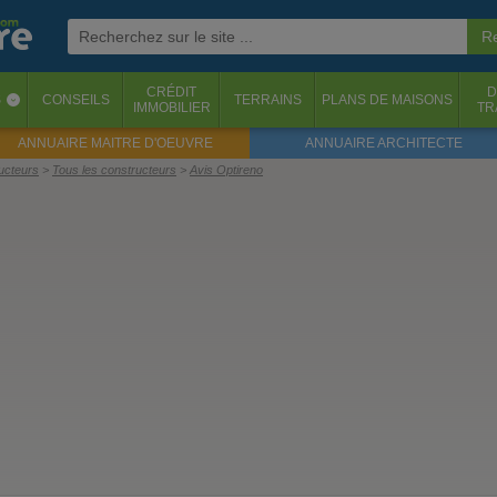
CRÉDIT
D
S
CONSEILS
TERRAINS
PLANS DE MAISONS
‹
IMMOBILIER
TR
ANNUAIRE MAITRE D'OEUVRE
ANNUAIRE ARCHITECTE
ructeurs
Tous les constructeurs
Avis Optireno