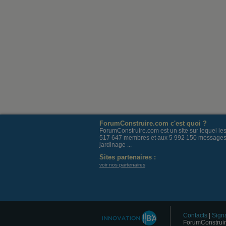
ForumConstruire.com c'est quoi ?
ForumConstruire.com est un site sur lequel l
517 647 membres et aux 5 992 150 messages post
jardinage ...
Sites partenaires :
voir nos partenaires
Contacts
|
Signa
ForumConstruir