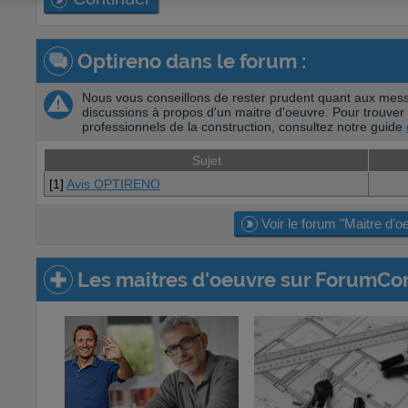
Optireno dans le forum :
Nous vous conseillons de rester prudent quant aux mess
discussions à propos d'un maitre d'oeuvre. Pour trouver 
professionnels de la construction, consultez notre guide
Sujet
[1]
Avis OPTIRENO
Voir le forum "Maitre d'o
Les maitres d'oeuvre sur ForumCon