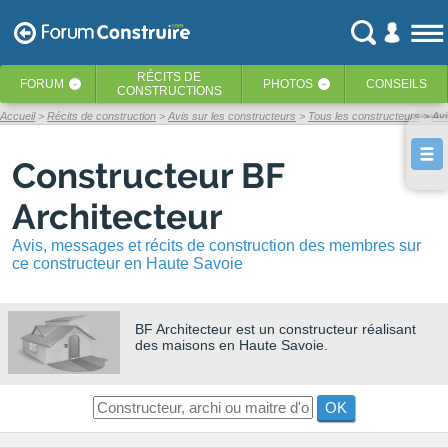
RÉCITS
DE
FORUM
PHOTOS
CONSEILS
‹
‹
CONSTRUCTIONS
Accueil
Récits de construction
Avis sur les constructeurs
Tous les constructeurs
Avi
Constructeur BF
Architecteur
Avis, messages et récits de construction des membres sur
ce constructeur en Haute Savoie
BF Architecteur
est un constructeur réalisant
des maisons en Haute Savoie.
OK