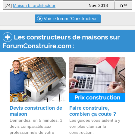
[74]
Maison bf architecteur
Nov. 2018
78
Voir le forum "Constructeur"
Les constructeurs de maisons sur
ForumConstruire.com :
Devis construction de
Faire construire,
maison
combien ça coute ?
Demandez, en 5 minutes, 3
Les guides vous aident à y
devis comparatifs aux
voir plus clair sur la
professionnels de votre
construction.