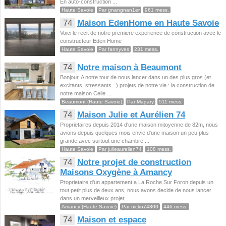
En auto-construction ...
Haute Savoie
Par gnangnan1er
961 mess.
74
Maison EdenHome en Haute Savoie
Voici le recit de notre premiere experience de construction avec le
constructeur Eden Home
Haute Savoie
Par fannyves
231 mess.
74
Notre maison à Beaumont
Bonjour, A notre tour de nous lancer dans un des plus gros (et
excitants, stressants...) projets de notre vie : la construction de
notre maison Celle ...
Beaumont (Haute Savoie)
Par Magary
511 mess.
74
Maison Julie et Aurélien 74
Proprietaires depuis 2014 d'une maison mitoyenne de 82m, nous
avions depuis quelques mois envie d'une maison un peu plus
grande avec surtout une chambre ...
Haute Savoie
Par julieaurelien74
108 mess.
74
Notre projet de construction
Maisons Oxygène à Amancy
Proprietaire d'un appartement a La Roche Sur Foron depuis un
tout petit plus de deux ans, nous avons decide de nous lancer
dans un merveilleux projet; ...
Amancy (Haute Savoie)
Par nicko74800
446 mess.
74
Maison et espace