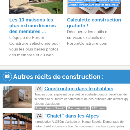
Les 10 maisons les
Calculette construction
plus extraordinaires
gratuite !
des membres ...
Découvrez les outils et
L'équipe de Forum
services exclusifs de
Construire sélectionne pour
ForumConstruire.com
vous les plus belles photos
des membres et du web.
Autres récits de construction :
74
Construction dans le chablais
Tout en vous exposant ce projet, je souhaite pouvoir beneficier de
la richesse du forum et notamment de ces critiques afin d'eviter qq
pieges classiques ...
Bonne (Haute Savoie)
Par benpourkoi
192 mess.
74
"Chalet" dans les Alpes
Introduction A 1350m d'altitude en Haute-Savoie. Demontage de
notre chalet et construction d'un nouveau (residence principale).