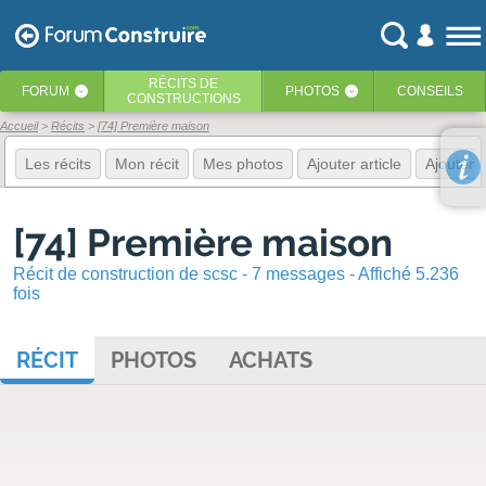
RÉCITS
DE
FORUM
PHOTOS
CONSEILS
‹
‹
CONSTRUCTIONS
Accueil
Récits
[74] Première maison
Les récits
Mon récit
Mes photos
Ajouter article
Ajouter 
[74] Première maison
Récit de construction de scsc - 7 messages - Affiché 5.236
fois
RÉCIT
PHOTOS
ACHATS