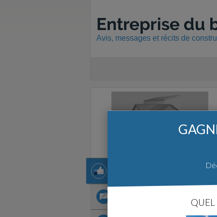
Entreprise du 
Avis, messages et récits de constr
GAGNE
Déc
1 avis
1 avis
1 récit
QUEL 