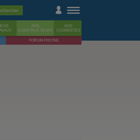
EVIS
AVIS
AVIS
AVAUX
CONSTRUCTEURS
CUISINISTES
FORUM PISCINE