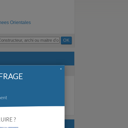
nees Orientales
OK
×
FFRAGE
0
1
0
ment
0
0
s de moins de 10 ans.
UIRE ?