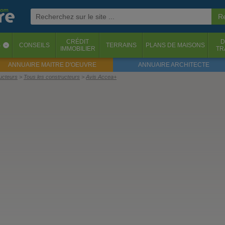
CRÉDIT
D
S
CONSEILS
TERRAINS
PLANS DE MAISONS
‹
IMMOBILIER
TR
ANNUAIRE MAITRE D'OEUVRE
ANNUAIRE ARCHITECTE
ructeurs
Tous les constructeurs
Avis Accea+