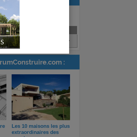
e
Créé en
Satisfait?
IS
Déc. 2016
orumConstruire.com :
ire
Les 10 maisons les plus
extraordinaires des