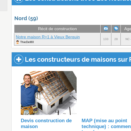
Nord (59)
Récit de construction
Ag
Notre maison R+1 à Vieux Berquin
133
28
NC -
ThieDel80
Les constructeurs de maisons sur 
Devis construction de
MAP (mise au point
maison
technique) : commen