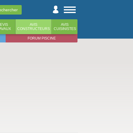
EVIS
AVIS
AVIS
AVAUX
CONSTRUCTEURS
CUISINISTES
FORUM PISCINE