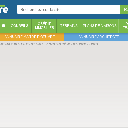
CRÉDIT
D
S
CONSEILS
TERRAINS
PLANS DE MAISONS
‹
IMMOBILIER
TR
ANNUAIRE MAITRE D'OEUVRE
ANNUAIRE ARCHITECTE
ructeurs
Tous les constructeurs
Avis Les Résidences Bernard Beck