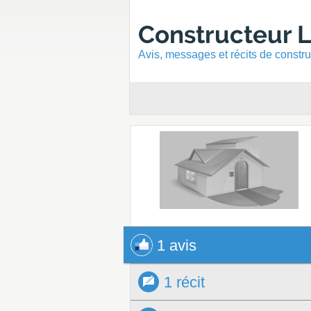
Constructeur 
Avis, messages et récits de constr
1 avis
1 avis
1 récit