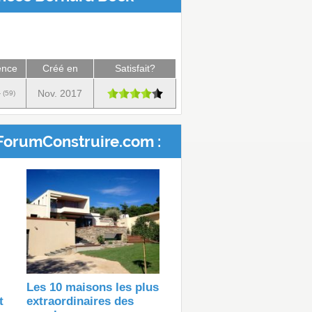
ence
Créé en
Satisfait?
Nov. 2017
 (59)
ForumConstruire.com :
Les 10 maisons les plus
t
extraordinaires des