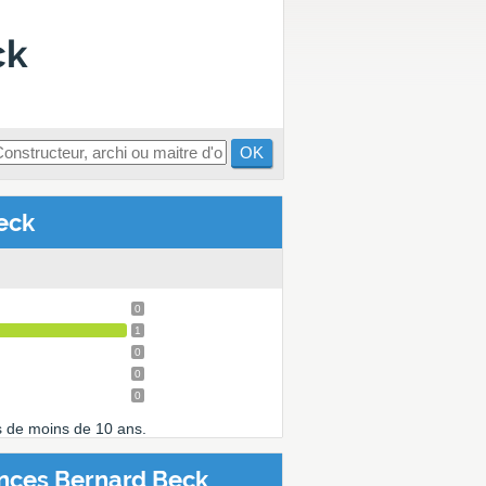
ck
OK
eck
0
1
0
0
0
s de moins de 10 ans.
ences Bernard Beck