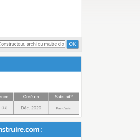
OK
ence
Créé en
Satisfait?
Déc. 2020
- (31)
Pas d'avis.
struire.com :