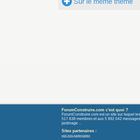
Sur le même thème
ForumConstruire.com c'est quoi ?
ForumConstruire.com est un site sur lequel l
517 638 membres et aux 5 992 042 messages post
jardinage ...
Sites partenaires :
voir nos partenaires