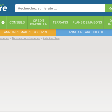
CRÉDIT
D
S
CONSEILS
TERRAINS
PLANS DE MAISONS
‹
IMMOBILIER
TR
ANNUAIRE MAITRE D'OEUVRE
ANNUAIRE ARCHITECTE
ructeurs
Tous les constructeurs
Avis Asc Sala