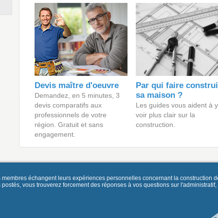
Devis maître d'oeuvre
Par qui faire constru
sa maison ?
Demandez, en 5 minutes, 3
devis comparatifs aux
Les guides vous aident à y
professionnels de votre
voir plus clair sur la
région. Gratuit et sans
construction.
engagement.
es membres échangent leurs expériences personnelles concernant la construction d
és, vous trouverez forcement des réponses à vos questions sur l'administratif, la 