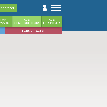
EVIS
AVIS
AVIS
AVAUX
CONSTRUCTEURS
CUISINISTES
FORUM PISCINE