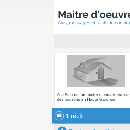
Maitre d'oeuvr
Avis, messages et récits de const
Asc Sala
est un maitre d'oeuvre réalisa
des maisons en Haute Garonne.
1 récit
1 récit