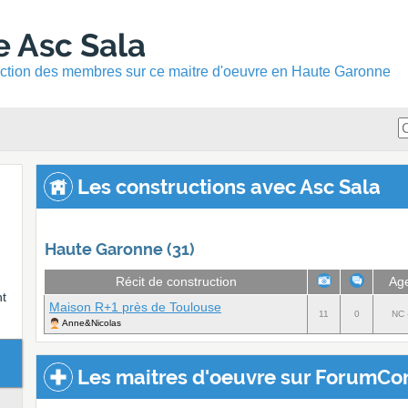
e Asc Sala
ruction des membres sur ce maitre d'oeuvre en Haute Garonne
Les constructions avec Asc Sala
Haute Garonne (31)
Récit de construction
Ag
nt
Maison R+1 près de Toulouse
11
0
NC 
Anne&Nicolas
Les maitres d'oeuvre sur ForumCon