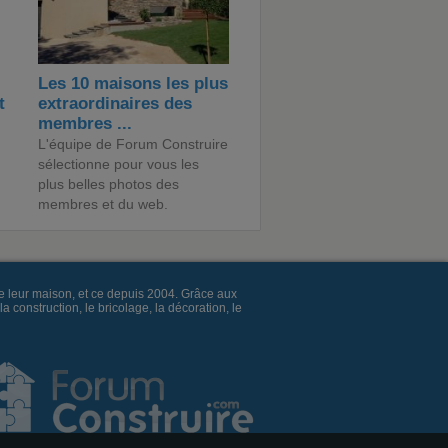
Les 10 maisons les plus
t
extraordinaires des
membres ...
L'équipe de Forum Construire
sélectionne pour vous les
plus belles photos des
membres et du web.
e leur maison, et ce depuis 2004. Grâce aux
construction, le bricolage, la décoration, le