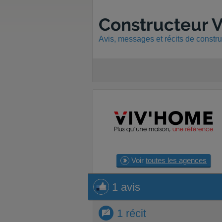
Constructeur 
Avis, messages et récits de const
Voir
toutes les agences
1 avis
1 avis
1 récit