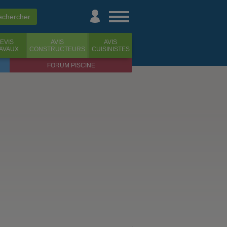
EVIS
AVIS
AVIS
AVAUX
CONSTRUCTEURS
CUISINISTES
FORUM PISCINE