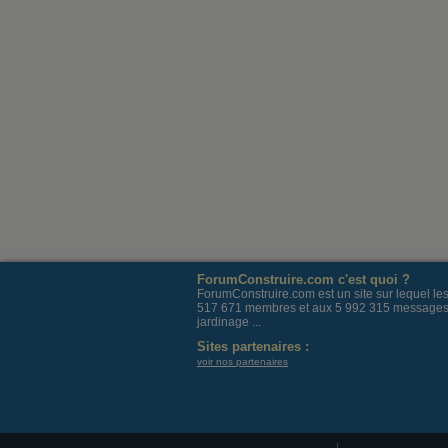
ForumConstruire.com c'est quoi ?
ForumConstruire.com est un site sur lequel l
517 671 membres et aux 5 992 315 messages post
jardinage ...
Sites partenaires :
voir nos partenaires