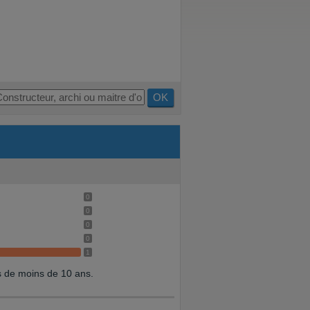
OK
0
0
0
0
1
s de moins de 10 ans.