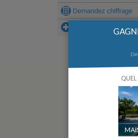
Demandez
chiffrage
Sur le même thème
GAGNE
Déc
QUEL 
MAI