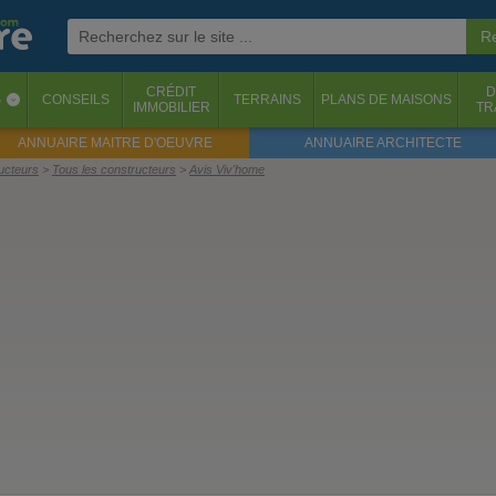
CRÉDIT
D
S
CONSEILS
TERRAINS
PLANS DE MAISONS
‹
IMMOBILIER
TR
ANNUAIRE MAITRE D'OEUVRE
ANNUAIRE ARCHITECTE
ructeurs
Tous les constructeurs
Avis Viv'home