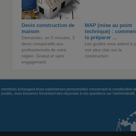
Devis construction de
MAP (mise au point
maison
technique) : commen
la préparer ...
Demandez, en 5 minutes, 3
devis comparatifs aux
Les guides vous aident à y
professionnels de votre
voir plus clair sur la
région. Gratuit et sans
construction.
engagement.
es membres échangent leurs expériences personnelles concernant la construction d
és, vous trouverez forcement des réponses à vos questions sur l'administratif, la 