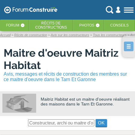
RÉCITS
DE
FORUM
PHOTOS
CONSEILS
‹
‹
CONSTRUCTIONS
Accueil
Récits de construction
Avis sur les constructeurs
Tous les constructeurs
Avi
Maitre d'oeuvre Maitriz
Habitat
Avis, messages et récits de construction des membres sur
ce maitre d'oeuvre dans le Tarn Et Garonne
Maitriz Habitat
est un maitre d'oeuvre réalisant
des maisons dans le Tarn Et Garonne.
OK