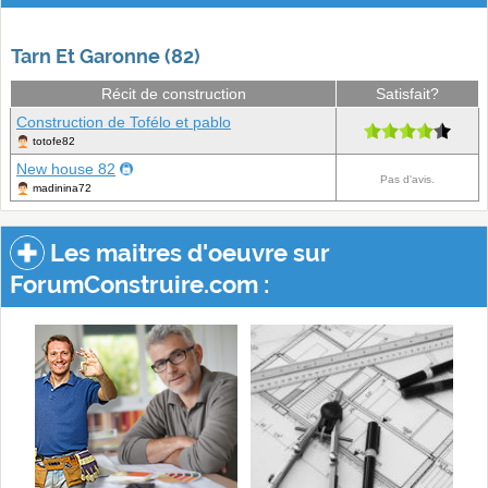
Tarn Et Garonne (82)
Récit de construction
Satisfait?
Construction de Tofélo et pablo
totofe82
New house 82
Pas d'avis.
madinina72
Les maitres d'oeuvre sur
ForumConstruire.com :