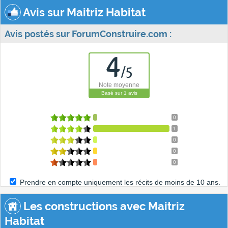
Avis sur Maitriz Habitat
Avis postés sur ForumConstruire.com :
4
/
5
Note moyenne
Basé sur
1
avis
0
1
0
0
0
Prendre en compte uniquement les récits de moins de 10 ans.
Les constructions avec Maitriz
Habitat