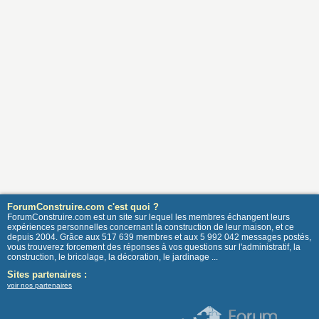
ForumConstruire.com c'est quoi ?
ForumConstruire.com est un site sur lequel les membres échangent leurs
expériences personnelles concernant la construction de leur maison, et ce
depuis 2004. Grâce aux 517 639 membres et aux 5 992 042 messages postés,
vous trouverez forcement des réponses à vos questions sur l'administratif, la
construction, le bricolage, la décoration, le jardinage ...
Sites partenaires :
voir nos partenaires