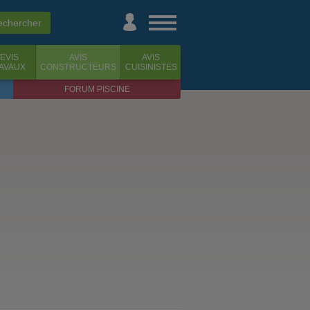
EVIS
AVIS
AVIS
AVAUX
CONSTRUCTEURS
CUISINISTES
FORUM PISCINE