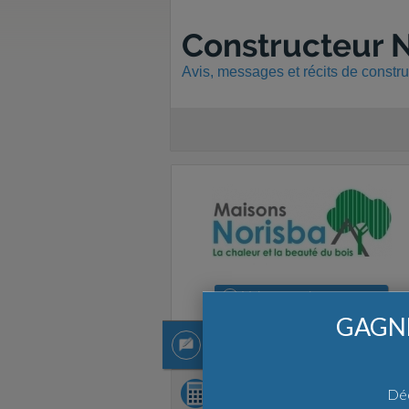
Constructeur N
Avis, messages et récits de constr
Voir
toutes les agences
GAGNE
1 récit
1 récit
Demandez
chiffrage
Déc