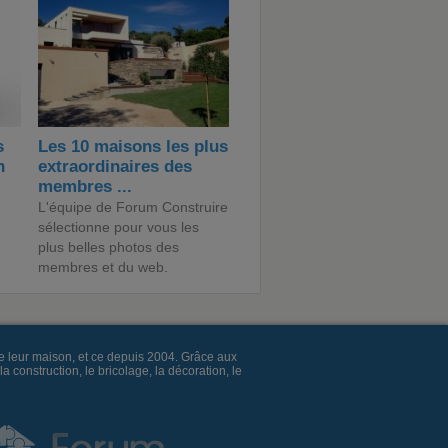
s
Les 10 maisons les plus
n
extraordinaires des
membres ...
L'équipe de Forum Construire
sélectionne pour vous les
plus belles photos des
membres et du web.
e leur maison, et ce depuis 2004. Grâce aux
construction, le bricolage, la décoration, le