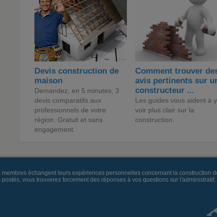
Devis construction de
Comment trouver de
maison
avis pertinents sur u
constructeur ...
Demandez, en 5 minutes, 3
devis comparatifs aux
Les guides vous aident à y
professionnels de votre
voir plus clair sur la
région. Gratuit et sans
construction.
engagement.
es membres échangent leurs expériences personnelles concernant la construction d
és, vous trouverez forcement des réponses à vos questions sur l'administratif, la 