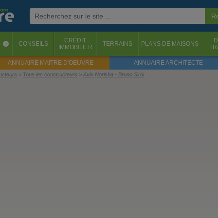
CRÉDIT
D
S
CONSEILS
TERRAINS
PLANS DE MAISONS
‹
IMMOBILIER
TR
ANNUAIRE MAITRE D'OEUVRE
ANNUAIRE ARCHITECTE
ructeurs
Tous les constructeurs
Avis Norisba - Bruno Siroi