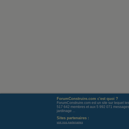
ForumConstruire.com c'est quoi ?
ForumConstruire.com est un site sur lequel l
517 642 membres et aux 5 992 071 messages post
jardinage ...
Sites partenaires :
voir nos partenaires