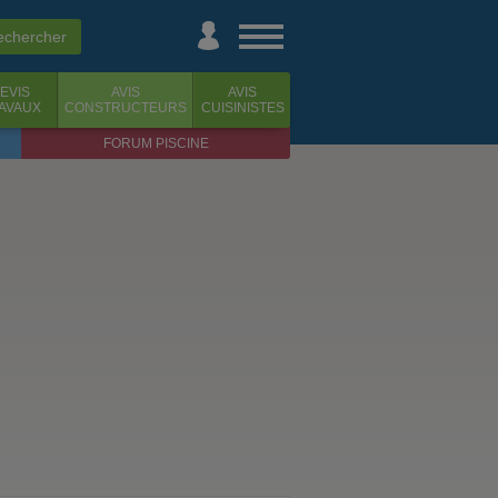
EVIS
AVIS
AVIS
AVAUX
CONSTRUCTEURS
CUISINISTES
FORUM PISCINE