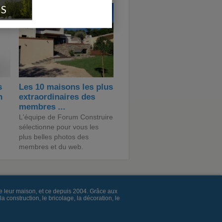
IS
s
Les 10 maisons les plus
n
extraordinaires des
membres ...
L'équipe de Forum Construire
sélectionne pour vous les
plus belles photos des
membres et du web.
e leur maison, et ce depuis 2004. Grâce aux
construction, le bricolage, la décoration, le