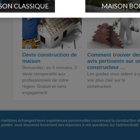
SON CLASSIQUE
MAISON BO
Devis construction de
Comment trouver de
maison
avis pertinents sur u
constructeur ...
Demandez, en 5 minutes, 3
devis comparatifs aux
Les guides vous aident à y
professionnels de votre
voir plus clair sur la
région. Gratuit et sans
construction.
engagement.
es membres échangent leurs expériences personnelles concernant la construction d
és, vous trouverez forcement des réponses à vos questions sur l'administratif, la 