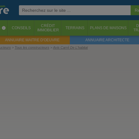
CRÉDIT
D
S
CONSEILS
TERRAINS
PLANS DE MAISONS
‹
IMMOBILIER
TR
ANNUAIRE MAITRE D'OEUVRE
ANNUAIRE ARCHITECTE
ructeurs
Tous les constructeurs
Avis Carré De L'habitat