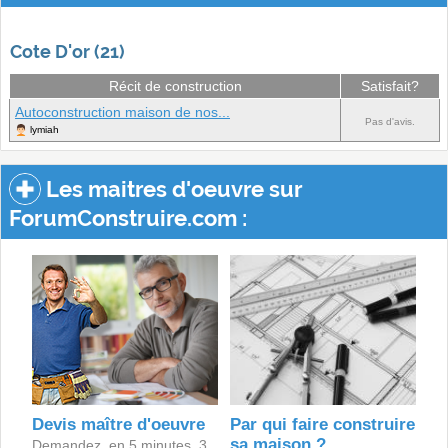
Cote D'or (21)
Récit de construction
Satisfait?
Autoconstruction maison de nos...
Pas d'avis.
lymiah
Les maitres d'oeuvre sur
ForumConstruire.com :
Devis maître d'oeuvre
Par qui faire construire
sa maison ?
Demandez, en 5 minutes, 3