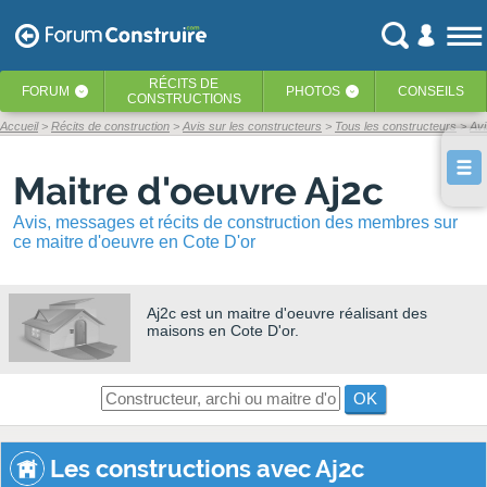
RÉCITS
DE
FORUM
PHOTOS
CONSEILS
‹
‹
CONSTRUCTIONS
Accueil
Récits de construction
Avis sur les constructeurs
Tous les constructeurs
Avi
Maitre d'oeuvre Aj2c
Avis, messages et récits de construction des membres sur
ce maitre d'oeuvre en Cote D'or
Aj2c
est un maitre d'oeuvre réalisant des
maisons en Cote D'or.
OK
Les constructions avec Aj2c