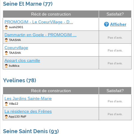
Seine Et Marne (77)
Récit de construction
Satisfait?
PROMOGIM - Le CoeurVillage - D...
Afficher
sushi2901
Dammartin en Goele - PROMOGIM ...
Pas d'avis.
TAASHA
Coeurvillage
Pas d'avis.
TAASHA
Appart clos camille
Pas d'avis.
bulldica
Yvelines (78)
Récit de construction
Satisfait?
Les Jardins Sainte-Marie
Pas d'avis.
Villa12
La résidence des Frênes
Pas d'avis.
App133 RdF
Seine Saint Denis (93)