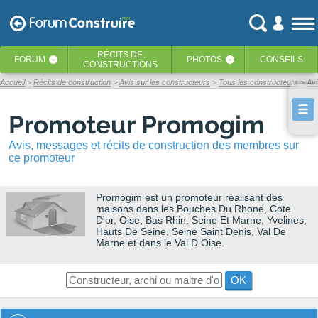
RÉCITS
DE
FORUM
PHOTOS
CONSEILS
‹
‹
CONSTRUCTIONS
Accueil
Récits de construction
Avis sur les constructeurs
Tous les constructeurs
Av
Promoteur Promogim
Avis, messages et récits de construction des membres sur
ce promoteur
Promogim
est un promoteur réalisant des
maisons dans les Bouches Du Rhone, Cote
D'or, Oise, Bas Rhin, Seine Et Marne, Yvelines,
Hauts De Seine, Seine Saint Denis, Val De
Marne et dans le Val D Oise.
OK