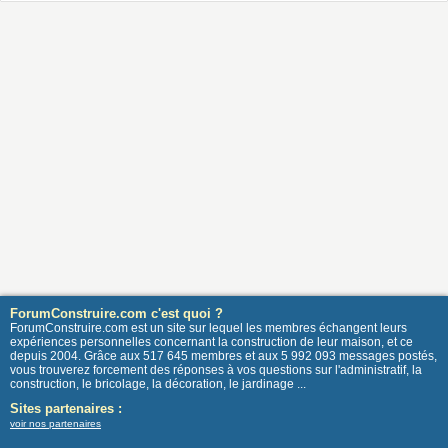
ForumConstruire.com c'est quoi ?
ForumConstruire.com est un site sur lequel les membres échangent leurs
expériences personnelles concernant la construction de leur maison, et ce
depuis 2004. Grâce aux 517 645 membres et aux 5 992 093 messages postés,
vous trouverez forcement des réponses à vos questions sur l'administratif, la
construction, le bricolage, la décoration, le jardinage ...
Sites partenaires :
voir nos partenaires