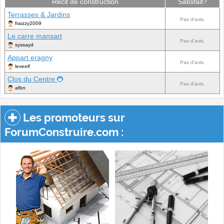
Récit de construction
Satisfait?
Terrasses & Jardins
Pas d'avis.
fraizzy2009
Le carre mansart
Pas d'avis.
syssayd
Appart eragny
Pas d'avis.
leveelf
Clos du Centre
Pas d'avis.
afbn
Les promoteurs sur
ForumConstruire.com :