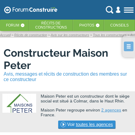
RÉCITS
DE
FORUM
PHOTOS
CONSEILS
‹
‹
CONSTRUCTIONS
Accueil
Récits de construction
Avis sur les constructeurs
Tous les constructeurs
Avi
Constructeur Maison
Peter
Avis, messages et récits de construction des membres sur
ce constructeur
Maison Peter
est un constructeur dont le siège
social est situé à Colmar, dans le Haut Rhin.
Maison Peter regroupe environ
2 agences
en
France.
Voir
toutes les agences