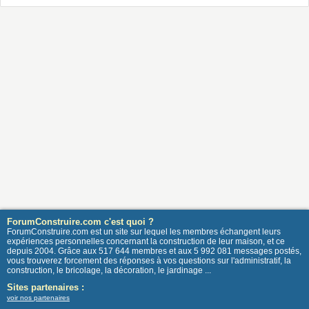
ForumConstruire.com c'est quoi ?
ForumConstruire.com est un site sur lequel les membres échangent leurs
expériences personnelles concernant la construction de leur maison, et ce
depuis 2004. Grâce aux 517 644 membres et aux 5 992 081 messages postés,
vous trouverez forcement des réponses à vos questions sur l'administratif, la
construction, le bricolage, la décoration, le jardinage ...
Sites partenaires :
voir nos partenaires