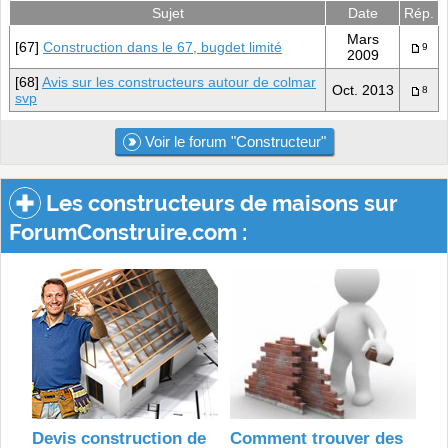
Sujet
Date
Rép.
Mars
[67]
Construction dans le 67, bugdet limité
9
2009
[68]
Avis sur les constructeurs autour de colmar
Oct. 2013
8
svp
Voir le forum "Constructeur"
Les constructeurs de maisons sur
ForumConstruire.com :
Devis construction de
Comment trouver des