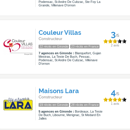
Podensac, St Andre De Cubzac, Ste Foy La
Grande, Villenave D'ornon
Couleur Villas
3
/5
Constructeur
2 avis
22 récits en Gironde
23 récits en France
7 agences en Gironde :
Blanquefort, Gujan
Mestras, La Teste De Buch, Pessac,
Podensac, St Andre De Cubzac, Villenave
D'ornon
Maisons Lara
4
/5
Constructeur
1 avis
19 récits en Gironde
28 récits en France
5 agences en Gironde :
Bordeaux, La Teste
De Buch, Libourne, Merignac, St Medard En
Jalles