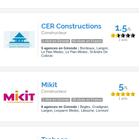
CER Constructions
1.5
/5
Constructeur
2 avis
1 récit en Gironde
60 récits en France
5 agences en Gironde :
Bordeaux, Langon,
Le Pian Medoc, Le Pian Medoc, St Andre De
Cubzac
Mikit
5
/5
Constructeur
1 avis
1 récit en Gironde
28 récits en France
6 agences en Gironde :
Begles, Gradignan,
Langon, Lesparre Medoc, Libourne, Lormont