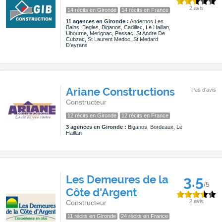
2 avis
14 récits en Gironde
14 récits en France
11 agences en Gironde :
Andernos Les
Bains, Begles, Biganos, Cadillac, Le Haillan,
Libourne, Merignac, Pessac, St Andre De
Cubzac, St Laurent Medoc, St Medard
D'eyrans
Ariane Constructions
Pas d'avis
Constructeur
12 récits en Gironde
12 récits en France
3 agences en Gironde :
Biganos, Bordeaux, Le
Haillan
Les Demeures de la
3.5
/5
Côte d'Argent
2 avis
Constructeur
11 récits en Gironde
24 récits en France