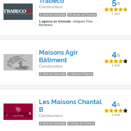
Trabeco
5
/5
Constructeur
1 avis
1 récit en Gironde
14 récits en France
1 agence en Gironde :
Artigues Pres
Bordeaux
Maisons Agir
4
/5
Bâtiment
1 avis
Constructeur
1 récit en Gironde
1 récit en France
Les Maisons Chantal
4
/5
B
1 avis
Constructeur
1 récit en Gironde
5 récits en France