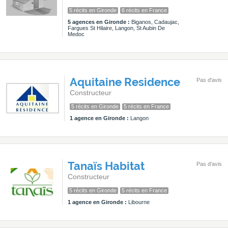
5 récits en Gironde
6 récits en France
5 agences en Gironde :
Biganos, Cadaujac,
Fargues St Hilaire, Langon, St Aubin De
Medoc
Aquitaine Residence
Pas d'avis
Constructeur
5 récits en Gironde
5 récits en France
1 agence en Gironde :
Langon
Tanaïs Habitat
Pas d'avis
Constructeur
5 récits en Gironde
5 récits en France
1 agence en Gironde :
Libourne