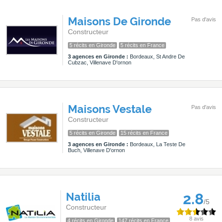
Maisons De Gironde
Pas d'avis
Constructeur
5 récits en Gironde
5 récits en France
3 agences en Gironde :
Bordeaux, St Andre De
Cubzac, Villenave D'ornon
Maisons Vestale
Pas d'avis
Constructeur
5 récits en Gironde
15 récits en France
3 agences en Gironde :
Bordeaux, La Teste De
Buch, Villenave D'ornon
Natilia
2.8
/5
Constructeur
8 avis
4 récits en Gironde
147 récits en France