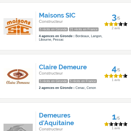
Maisons SIC
3
/5
Constructeur
2 avis
5 récits en Gironde
21 récits en France
4 agences en Gironde :
Bordeaux, Langon,
Libourne, Pessac
Claire Demeure
4
/5
Constructeur
1 avis
5 récits en Gironde
5 récits en France
2 agences en Gironde :
Cenac, Cenon
Demeures
1
/5
d'Aquitaine
1 avis
Constructeur