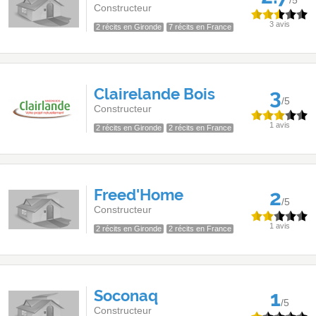
/5
Constructeur
3 avis
2 récits en Gironde
7 récits en France
Clairelande Bois
3
/5
Constructeur
1 avis
2 récits en Gironde
2 récits en France
Freed'Home
2
/5
Constructeur
1 avis
2 récits en Gironde
2 récits en France
Soconaq
1
/5
Constructeur