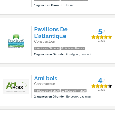
1 agence en Gironde :
Pessac
Pavillons De
5
/5
L'atlantique
2 avis
Constructeur
4 récits en Gironde
6 récits en France
2 agences en Gironde :
Gradignan, Lormont
Ami bois
4
/5
Constructeur
2 avis
4 récits en Gironde
17 récits en France
2 agences en Gironde :
Bordeaux, Lacanau