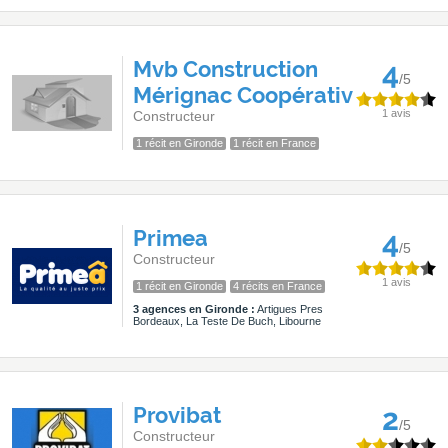
Mvb Construction
4
/5
Mérignac Coopérativ
1 avis
Constructeur
1 récit en Gironde
1 récit en France
Primea
4
/5
Constructeur
1 avis
1 récit en Gironde
4 récits en France
3 agences en Gironde :
Artigues Pres
Bordeaux, La Teste De Buch, Libourne
Provibat
2
/5
Constructeur