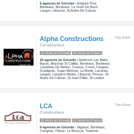
6 agences en Gironde :
Artigues Pres
Bordeaux, Bordeaux, La Teste De Buch,
Langon, Libourne, St Andre De Cubzac
Alpha Constructions
Pas d'avis
Constructeur
11 récits en Gironde
16 récits en France
20 agences en Gironde :
Andernos Les Bains,
Bazas, Beychac Et Caillau, Bordeaux, Bordeaux,
Castelnau De Medoc, Coutras, Creon, Fargues,
Gradignan, Gujan Mestras, La Brede, Lacanau,
Langon, Lesparre Medoc, Libourne, Pessac, St
Andre De Cubzac, St Jean D'illac, St Loubes
LCA
Pas d'avis
Constructeur
11 récits en Gironde
12 récits en France
6 agences en Gironde :
Biganos, Bordeaux,
Cavignac, Floirac, Le Bouscat, Toulenne