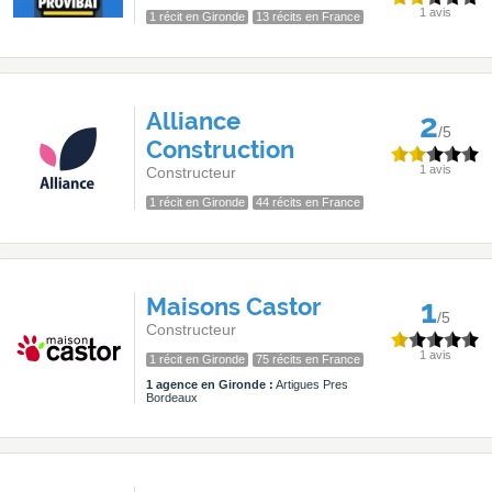
1 avis
1 récit en Gironde
13 récits en France
Alliance
2
/5
Construction
1 avis
Constructeur
1 récit en Gironde
44 récits en France
Maisons Castor
1
/5
Constructeur
1 avis
1 récit en Gironde
75 récits en France
1 agence en Gironde :
Artigues Pres
Bordeaux