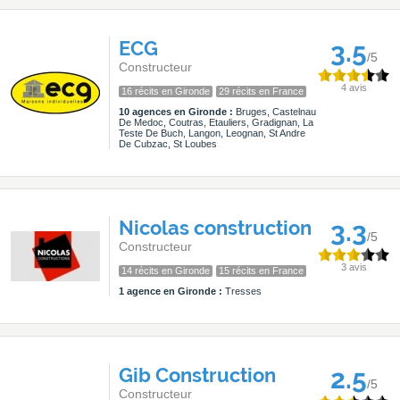
ECG
3.5
/5
Constructeur
4 avis
16 récits en Gironde
29 récits en France
10 agences en Gironde :
Bruges, Castelnau
De Medoc, Coutras, Etauliers, Gradignan, La
Teste De Buch, Langon, Leognan, St Andre
De Cubzac, St Loubes
Nicolas construction
3.3
/5
Constructeur
3 avis
14 récits en Gironde
15 récits en France
1 agence en Gironde :
Tresses
Gib Construction
2.5
/5
Constructeur