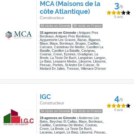
MCA (Maisons de la
3
/5
côte Atlantique)
5 avis
Constructeur
66 récits en Gironde
95 récits en France
33 agences en Gironde :
Artigues Pres
Bordeaux, Artigues Pres Bordeaux,
Ayguemorte Les Graves, Bazas, Biganos,
Blaye, Blaye, Bordeaux, Bruges, Cadillac,
Carcans, Castelnau De Medoc, Castillon La
Bataille, Castillon La Bataille, Cavignac,
Coutras, Creon, Eysines, Gradignan, La
Brede, La Teste De Buch, Langoiran, Langon,
Le Barp, Lesparre Medoc, Libourne, Libourne,
Pessac, Portets, St Andre De Cubzac, St
Medard En Jalles, Tresses, Villenave D'ornon
IGC
4
/5
Constructeur
6 avis
54 récits en Gironde
89 récits en France
19 agences en Gironde :
Andernos Les
Bains, Beychac Et Caillau, Blaye, Bordeaux,
Cadillac, Castelnau De Medoc, Coutras,
Creon, La Brede, La Teste De Buch,
Lacanau, Langon, Le Barp, Libourne, Pessac,