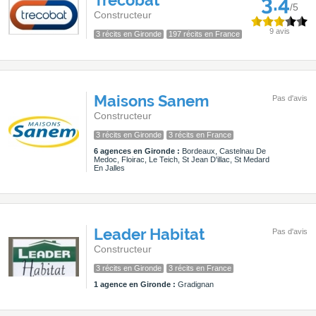
Trecobat
3.4
/5
Constructeur
9 avis
3 récits en Gironde
197 récits en France
Maisons Sanem
Pas d'avis
Constructeur
3 récits en Gironde
3 récits en France
6 agences en Gironde :
Bordeaux, Castelnau De
Medoc, Floirac, Le Teich, St Jean D'illac, St Medard
En Jalles
Leader Habitat
Pas d'avis
Constructeur
3 récits en Gironde
3 récits en France
1 agence en Gironde :
Gradignan