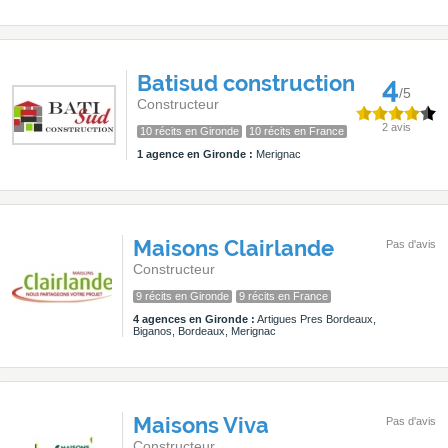
Batisud construction
4
/5
Constructeur
2 avis
10 récits en Gironde
10 récits en France
1 agence en Gironde :
Merignac
Maisons Clairlande
Pas d'avis
Constructeur
9 récits en Gironde
9 récits en France
4 agences en Gironde :
Artigues Pres Bordeaux,
Biganos, Bordeaux, Merignac
Maisons Viva
Pas d'avis
Constructeur