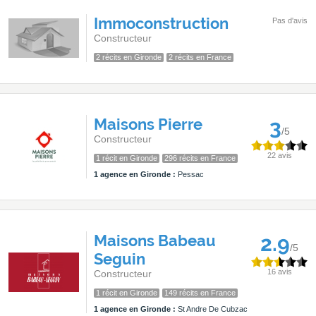
Immoconstruction
Pas d'avis
Constructeur
2 récits en Gironde
2 récits en France
Maisons Pierre
3
/5
Constructeur
22 avis
1 récit en Gironde
296 récits en France
1 agence en Gironde :
Pessac
Maisons Babeau
2.9
/5
Seguin
16 avis
Constructeur
1 récit en Gironde
149 récits en France
1 agence en Gironde :
St Andre De Cubzac