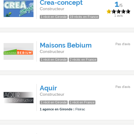
Crea-concept
1
/5
Constructeur
1 avis
1 récit en Gironde
19 récits en France
Maisons Bebium
Pas d'avis
Constructeur
1 récit en Gironde
2 récits en France
Aquir
Pas d'avis
Constructeur
1 récit en Gironde
1 récit en France
1 agence en Gironde :
Floirac