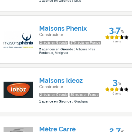
1 agence en Gironde :
Mios
Maisons Phenix
3.7
/5
Constructeur
7 avis
2 récits en Gironde
170 récits en France
2 agences en Gironde :
Artigues Pres
Bordeaux, Merignac
Maisons Ideoz
3
/5
Constructeur
6 avis
2 récits en Gironde
30 récits en France
1 agence en Gironde :
Gradignan
Mètre Carré
2.7