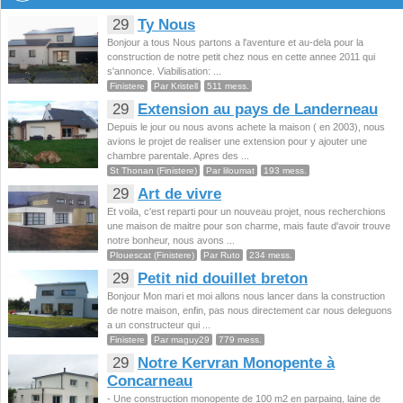
29
Ty Nous
Bonjour a tous Nous partons a l'aventure et au-dela pour la
construction de notre petit chez nous en cette annee 2011 qui
s'annonce. Viabilisation: ...
Finistere
Par Kristell
511 mess.
29
Extension au pays de Landerneau
Depuis le jour ou nous avons achete la maison ( en 2003), nous
avions le projet de realiser une extension pour y ajouter une
chambre parentale. Apres des ...
St Thonan (Finistere)
Par liloumat
193 mess.
29
Art de vivre
Et voila, c'est reparti pour un nouveau projet, nous recherchions
une maison de maitre pour son charme, mais faute d'avoir trouve
notre bonheur, nous avons ...
Plouescat (Finistere)
Par Ruto
234 mess.
29
Petit nid douillet breton
Bonjour Mon mari et moi allons nous lancer dans la construction
de notre maison, enfin, pas nous directement car nous deleguons
a un constructeur qui ...
Finistere
Par maguy29
779 mess.
29
Notre Kervran Monopente à
Concarneau
- Une construction monopente de 100 m2 en parpaing, laine de