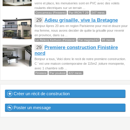
verre et placo, les menuiseries sont en PVC avec des volets
roulants electriques sur un terrain ...
Concarneau (Finistere)
Par IRON T 29
247 mess.
29
Adieu grisaille, vive la Bretagne
Bonjour Apres 20 ans en region Parisienne pour moi et douze pour
ma femme, nous avons decider de quitte la grisaille pour revenir
en province, dans sa ...
Le Relecq Kerhuon (Finistere)
Par magma242
95 mess.
29
Premiere construction Finistère
nord
Bonjour a tous, Voici donc le recit de notre premiere construction.
C ' est une maison contemporaine de 115m2 ,toiture monopente,
avec 1 chambre sdb ...
Finistere
Par youkost
422 mess.
Créer un récit de construction
Poster un message