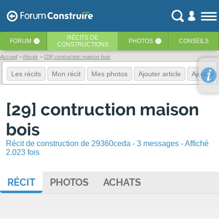
RÉCITS
DE
FORUM
PHOTOS
CONSEILS
‹
‹
CONSTRUCTIONS
Accueil
Récits
[29] contruction maison bois
Les récits
Mon récit
Mes photos
Ajouter article
Ajouter 
[29] contruction maison
bois
Récit de construction de 29360ceda - 3 messages - Affiché
2.023 fois
RÉCIT
PHOTOS
ACHATS