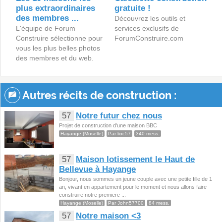
plus extraordinaires
gratuite !
des membres ...
Découvrez les outils et
L'équipe de Forum
services exclusifs de
Construire sélectionne pour
ForumConstruire.com
vous les plus belles photos
des membres et du web.
Autres récits de construction :
57
Notre futur chez nous
Projet de construction d'une maison BBC
Hayange (Moselle)
Par lioc57
340 mess.
57
Maison lotissement le Haut de
Bellevue à Hayange
Bonjour, nous sommes un jeune couple avec une petite fille de 1
an, vivant en appartement pour le moment et nous allons faire
construire notre premiere ...
Hayange (Moselle)
Par John57700
84 mess.
57
Notre maison <3