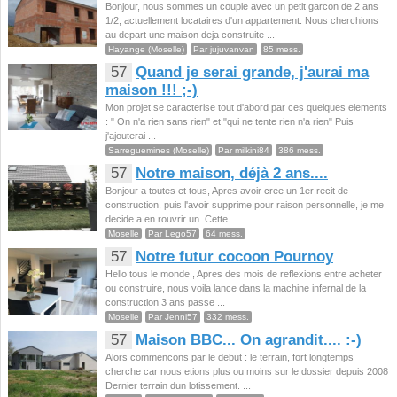
Bonjour, nous sommes un couple avec un petit garcon de 2 ans
1/2, actuellement locataires d'un appartement. Nous cherchions
au depart une maison deja construite ...
Hayange (Moselle)
Par jujuvanvan
85 mess.
57
Quand je serai grande, j'aurai ma
maison !!! ;-)
Mon projet se caracterise tout d'abord par ces quelques elements
: " On n'a rien sans rien" et "qui ne tente rien n'a rien" Puis
j'ajouterai ...
Sarreguemines (Moselle)
Par milkini84
386 mess.
57
Notre maison, déjà 2 ans....
Bonjour a toutes et tous, Apres avoir cree un 1er recit de
construction, puis l'avoir supprime pour raison personnelle, je me
decide a en rouvrir un. Cette ...
Moselle
Par Lego57
64 mess.
57
Notre futur cocoon Pournoy
Hello tous le monde , Apres des mois de reflexions entre acheter
ou construire, nous voila lance dans la machine infernal de la
construction 3 ans passe ...
Moselle
Par Jenni57
332 mess.
57
Maison BBC... On agrandit.... :-)
Alors commencons par le debut : le terrain, fort longtemps
cherche car nous etions plus ou moins sur le dossier depuis 2008
Dernier terrain dun lotissement. ...