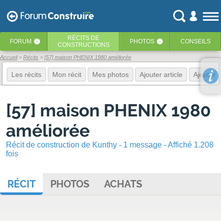
RÉCITS
DE
FORUM
PHOTOS
CONSEILS
‹
‹
CONSTRUCTIONS
Accueil
Récits
[57] maison PHENIX 1980 améliorée
Les récits
Mon récit
Mes photos
Ajouter article
Ajouter 
[57] maison PHENIX 1980
améliorée
Récit de construction de Kunthy - 1 message - Affiché 1.208
fois
RÉCIT
PHOTOS
ACHATS