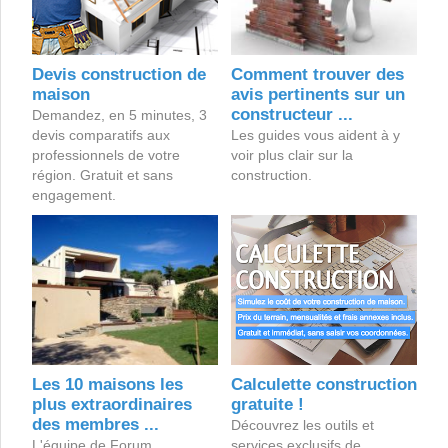
Devis construction de
Comment trouver des
maison
avis pertinents sur un
constructeur ...
Demandez, en 5 minutes, 3
devis comparatifs aux
Les guides vous aident à y
professionnels de votre
voir plus clair sur la
région. Gratuit et sans
construction.
engagement.
Les 10 maisons les
Calculette construction
plus extraordinaires
gratuite !
des membres ...
Découvrez les outils et
L'équipe de Forum
services exclusifs de