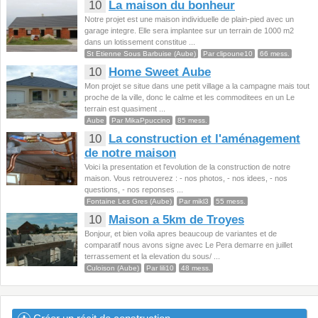
10
La maison du bonheur
Notre projet est une maison individuelle de plain-pied avec un
garage integre. Elle sera implantee sur un terrain de 1000 m2
dans un lotissement constitue ...
St Etienne Sous Barbuise (Aube)
Par clipoune10
66 mess.
10
Home Sweet Aube
Mon projet se situe dans une petit village a la campagne mais tout
proche de la ville, donc le calme et les commoditees en un Le
terrain est quasiment ...
Aube
Par MikaPpuccino
85 mess.
10
La construction et l'aménagement
de notre maison
Voici la presentation et l'evolution de la construction de notre
maison. Vous retrouverez : - nos photos, - nos idees, - nos
questions, - nos reponses ...
Fontaine Les Gres (Aube)
Par mikl3
55 mess.
10
Maison a 5km de Troyes
Bonjour, et bien voila apres beaucoup de variantes et de
comparatif nous avons signe avec Le Pera demarre en juillet
terrassement et la elevation du sous/ ...
Culoison (Aube)
Par lili10
48 mess.