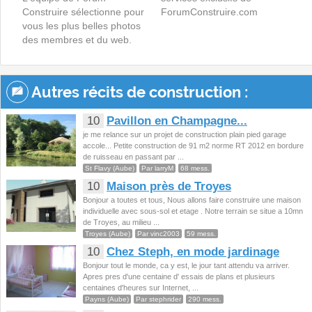
Construire sélectionne pour
ForumConstruire.com
vous les plus belles photos
des membres et du web.
Autres récits de construction :
10
Pavillon en Champagne...
je me relance sur un projet de construction plain pied garage
accole... Petite construction de 91 m2 norme RT 2012 en bordure
de ruisseau en passant par ...
St Flavy (Aube)
Par larryM
68 mess.
10
Maison près de Troyes
Bonjour a toutes et tous, Nous allons faire construire une maison
individuelle avec sous-sol et etage . Notre terrain se situe a 10mn
de Troyes, au milieu ...
Troyes (Aube)
Par vinc2003
59 mess.
10
Chez Steph, en mode jardinage
Bonjour tout le monde, ca y est, le jour tant attendu va arriver.
Apres pres d'une centaine d' essais de plans et plusieurs
centaines d'heures sur Internet, ...
Payns (Aube)
Par stephrider
290 mess.