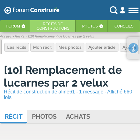
RÉCITS
DE
FORUM
PHOTOS
CONSEILS
‹
‹
CONSTRUCTIONS
Accueil
Récits
[10] Remplacement de lucarnes par 2 velux
Les récits
Mon récit
Mes photos
Ajouter article
Ajouter 
[10] Remplacement de
lucarnes par 2 velux
Récit de construction de aline61 - 1 message - Affiché 660
fois
RÉCIT
PHOTOS
ACHATS