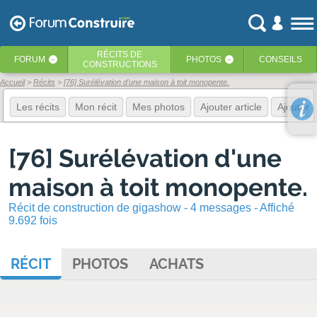
RÉCITS
DE
FORUM
PHOTOS
CONSEILS
‹
‹
CONSTRUCTIONS
Accueil
Récits
[76] Surélévation d'une maison à toit monopente.
Les récits
Mon récit
Mes photos
Ajouter article
Ajouter 
[76] Surélévation d'une
maison à toit monopente.
Récit de construction de gigashow - 4 messages - Affiché
9.692 fois
RÉCIT
PHOTOS
ACHATS