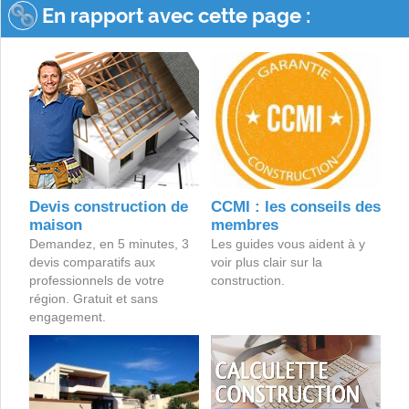
En rapport avec cette page :
Devis construction de
CCMI : les conseils des
maison
membres
Demandez, en 5 minutes, 3
Les guides vous aident à y
devis comparatifs aux
voir plus clair sur la
professionnels de votre
construction.
région. Gratuit et sans
engagement.