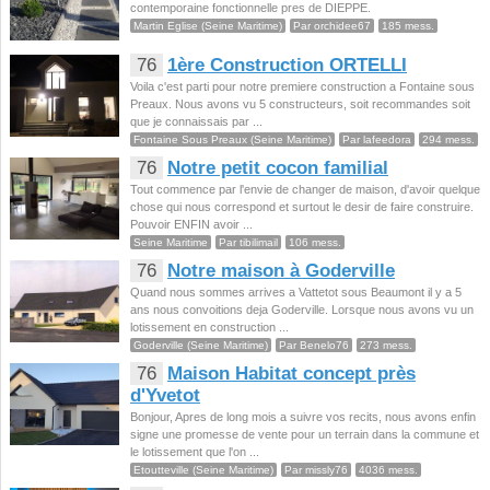
contemporaine fonctionnelle pres de DIEPPE.
Martin Eglise (Seine Maritime)
Par orchidee67
185 mess.
76
1ère Construction ORTELLI
Voila c'est parti pour notre premiere construction a Fontaine sous
Preaux. Nous avons vu 5 constructeurs, soit recommandes soit
que je connaissais par ...
Fontaine Sous Preaux (Seine Maritime)
Par lafeedora
294 mess.
76
Notre petit cocon familial
Tout commence par l'envie de changer de maison, d'avoir quelque
chose qui nous correspond et surtout le desir de faire construire.
Pouvoir ENFIN avoir ...
Seine Maritime
Par tibilimail
106 mess.
76
Notre maison à Goderville
Quand nous sommes arrives a Vattetot sous Beaumont il y a 5
ans nous convoitions deja Goderville. Lorsque nous avons vu un
lotissement en construction ...
Goderville (Seine Maritime)
Par Benelo76
273 mess.
76
Maison Habitat concept près
d'Yvetot
Bonjour, Apres de long mois a suivre vos recits, nous avons enfin
signe une promesse de vente pour un terrain dans la commune et
le lotissement que l'on ...
Etoutteville (Seine Maritime)
Par missly76
4036 mess.