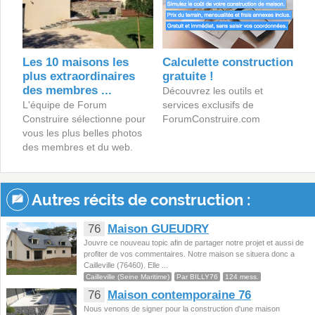
Les 10 maisons les
Calculette construction
plus extraordinaires
gratuite !
des membres ...
Découvrez les outils et
L'équipe de Forum
services exclusifs de
Construire sélectionne pour
ForumConstruire.com
vous les plus belles photos
des membres et du web.
Autres récits de construction :
76
Maison GUEUDRY
Jouvre ce nouveau topic afin de partager notre projet et aussi de
profiter de vos commentaires. Notre maison se situera donc a
Cailleville (76460). Elle ...
Cailleville (Seine Maritime)
Par BILLY76
124 mess.
76
Maison contemporaine 76
Nous venons de signer pour la construction d'une maison