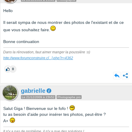
Hello
Il serait sympa de nous montrer des photos de l'existant et de ce
que vous souhaitez faire.
Bonne continuation
Dans la rénovation, faut aimer manger la poussière :o)
http://www.forumconstruire.c
[...]
.php?r=4362
0
gabrielle
Le 21/12/2009 à 15h52
Photographe pro
Salut Giga ! Bienvenue sur le fofo !
tu as besoin d'aide pour insérer tes photos, peut-être ?
A+
Il n'y a pas de problème, il n'y a que des solutions !