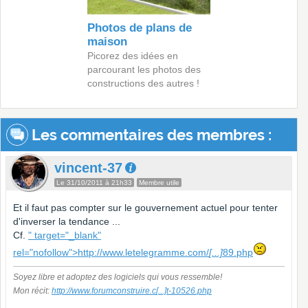
Photos de plans de
maison
Picorez des idées en
parcourant les photos des
constructions des autres !
Les commentaires des membres :
vincent-37
Le 31/10/2011 à 21h33
Membre utile
Et il faut pas compter sur le gouvernement actuel pour tenter
d'inverser la tendance ...
Cf.
" target="_blank"
rel="nofollow">http://www.letelegramme.com/
[...]
89.php
Soyez libre et adoptez des logiciels qui vous ressemble!
Mon récit:
http://www.forumconstruire.c
[...]
t-10526.php