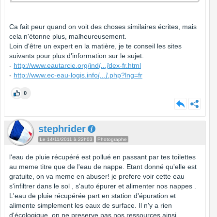
Ca fait peur quand on voit des choses similaires écrites, mais
cela n'étonne plus, malheureusement.
Loin d'être un expert en la matière, je te conseil les sites
suivants pour plus d'information sur le sujet:
-
http://www.eautarcie.org/ind
[...]
dex-fr.html
-
http://www.ec-eau-logis.info
[...]
.php?lng=fr
0
stephrider
Le 14/11/2011 à 22h03
Photographe
l'eau de pluie récupéré est pollué en passant par tes toilettes
au meme titre que de l'eau de nappe. Etant donné qu'elle est
gratuite, on va meme en abuser! je prefere voir cette eau
s'infiltrer dans le sol , s'auto épurer et alimenter nos nappes .
L'eau de pluie récupérée part en station d'épuration et
alimente simplement les eaux de surface. Il n'y a rien
d'écologique, on ne preserve pas nos ressources ainsi