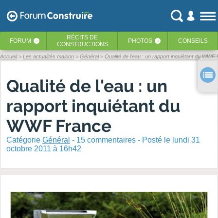
RÉCITS
DE
FORUM
PHOTOS
CONSEILS
‹
‹
CONSTRUCTIONS
Accueil
Les actualités maison
Général
Qualité de l'eau : un rapport inquiétant du WWF
Qualité de l'eau : un
rapport inquiétant du
WWF France
Catégorie
Général
-
15
commentaires - Posté
le lundi 31
octobre 2011 à 16h42