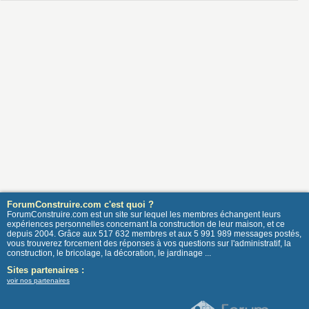
ForumConstruire.com c'est quoi ?
ForumConstruire.com est un site sur lequel les membres échangent leurs
expériences personnelles concernant la construction de leur maison, et ce
depuis 2004. Grâce aux 517 632 membres et aux 5 991 989 messages postés,
vous trouverez forcement des réponses à vos questions sur l'administratif, la
construction, le bricolage, la décoration, le jardinage ...
Sites partenaires :
voir nos partenaires