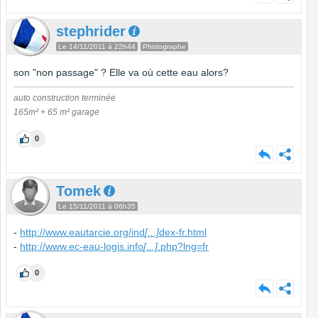
stephrider
Le 14/11/2011 à 22h44
Photographe
son "non passage" ? Elle va où cette eau alors?
auto construction terminée
165m² + 65 m² garage
0
Tomek
Le 15/11/2011 à 06h35
-
http://www.eautarcie.org/ind
[...]
dex-fr.html
-
http://www.ec-eau-logis.info
[...]
.php?lng=fr
0