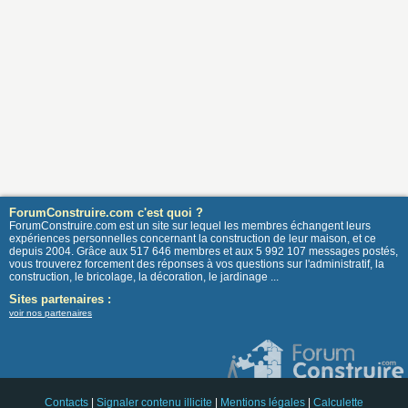
ForumConstruire.com c'est quoi ?
ForumConstruire.com est un site sur lequel les membres échangent leurs
expériences personnelles concernant la construction de leur maison, et ce
depuis 2004. Grâce aux 517 646 membres et aux 5 992 107 messages postés,
vous trouverez forcement des réponses à vos questions sur l'administratif, la
construction, le bricolage, la décoration, le jardinage ...
Sites partenaires :
voir nos partenaires
Contacts
|
Signaler contenu illicite
|
Mentions légales
|
Calculette