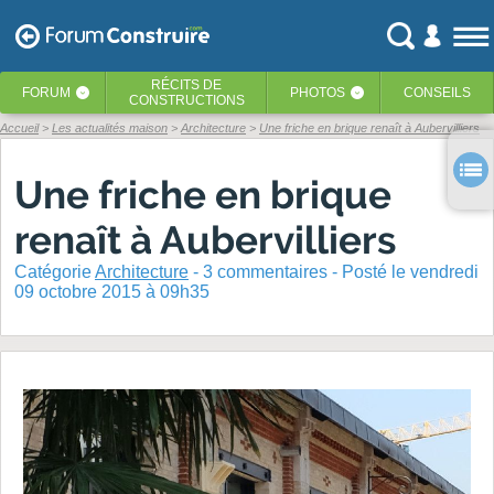
RÉCITS
DE
FORUM
PHOTOS
CONSEILS
‹
‹
CONSTRUCTIONS
Accueil
Les actualités maison
Architecture
Une friche en brique renaît à Aubervilliers
Une friche en brique
renaît à Aubervilliers
Catégorie
Architecture
-
3
commentaires - Posté
le vendredi
09 octobre 2015 à 09h35