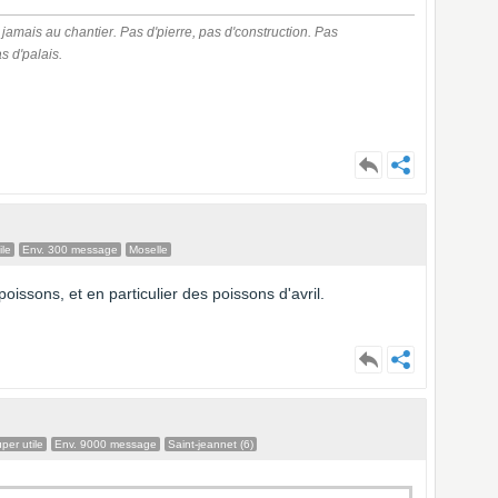
 jamais au chantier. Pas d'pierre, pas d'construction. Pas
as d'palais.
ile
Env. 300 message
Moselle
 poissons, et en particulier des poissons d'avril.
er utile
Env. 9000 message
Saint-jeannet (6)