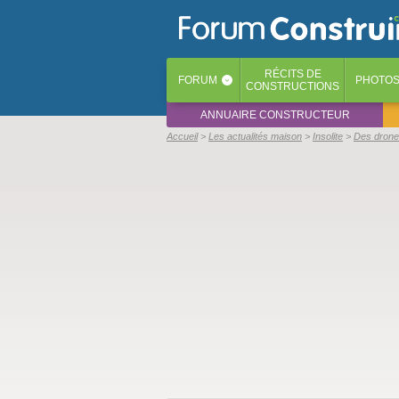
RÉCITS
DE
FORUM
PHOTO
‹
CONSTRUCTIONS
ANNUAIRE CONSTRUCTEUR
Accueil
Les actualités maison
Insolite
Des drones