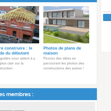
re construire : le
Photos de plans de
de du débutant
maison
guides vous aident à y
Picorez des idées en
 plus clair sur la
parcourant les photos des
truction.
constructions des autres !
es membres :