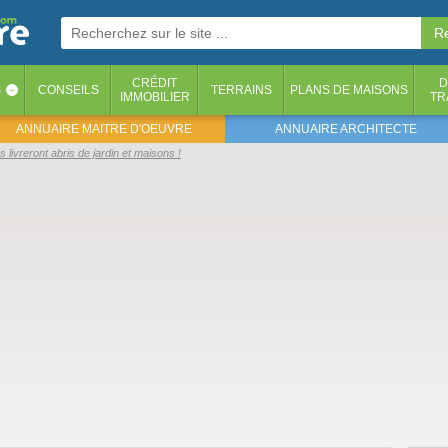
CRÉDIT
D
S
CONSEILS
TERRAINS
PLANS DE MAISONS
‹
IMMOBILIER
TR
ANNUAIRE MAITRE D'OEUVRE
ANNUAIRE ARCHITECTE
 livreront abris de jardin et maisons !