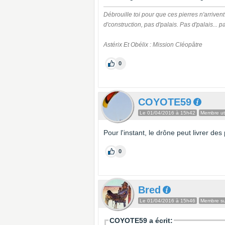
Débrouille toi pour que ces pierres n'arrivent
d'construction, pas d'palais. Pas d'palais... p
Astérix Et Obélix : Mission Cléopâtre
0
COYOTE59
Le 01/04/2016 à 15h42
Membre ut
Pour l'instant, le drône peut livrer des
0
Bred
Le 01/04/2016 à 15h46
Membre sup
COYOTE59 a écrit: