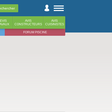
EVIS
AVIS
AVIS
AVAUX
CONSTRUCTEURS
CUISINISTES
FORUM PISCINE