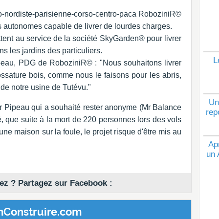
o-nordiste-parisienne-corso-centro-paca RoboziniR©
 autonomes capable de livrer de lourdes charges.
tent au service de la société SkyGarden® pour livrer
s les jardins des particuliers.
L
peau, PDG de RoboziniR© : "Nous souhaitons livrer
ssature bois, comme nous le faisons pour les abris,
 de notre usine de Tutévu."
Un
r Pipeau qui a souhaité rester anonyme (Mr Balance
rep
é, que suite à la mort de 220 personnes lors des vols
ne maison sur la foule, le projet risque d'être mis au
Ap
un 
z ? Partagez sur Facebook :
mConstruire.com