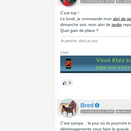
Le 01/04/2016 à 15h25
Env. 3000
C'est top !
Le lundi, je commande mon
abri de ja
dimanche soir, mon abri de
jardin
repa
Quel gain de place !!
Je penche, donc je suis
Chris
0
Bred
Le 01/04/2016 à 15h40
Membre sup
C'est sympa... le jour où ils pourront t
déménagements vous faire la gueule..