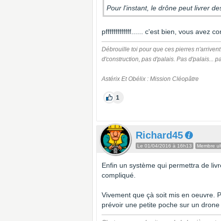
Pour l'instant, le drône peut livrer de
pfffffffffffff...... c'est bien, vous avez 
Débrouille toi pour que ces pierres n'arrivent
d'construction, pas d'palais. Pas d'palais... p
Astérix Et Obélix : Mission Cléopâtre
1
Richard45
Le 01/04/2016 à 16h13
Membre ult
Enfin un système qui permettra de liv
compliqué.
Vivement que çà soit mis en oeuvre. Pa
prévoir une petite poche sur un drone