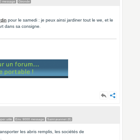
0 message
Gironde
rdin
pour le samedi : je peux ainsi jardiner tout le we, et le
rt dans sa consigne.
er utile
Env. 9000 message
Saint-jeannet (6)
ransporter les abris remplis, les sociétés de
.