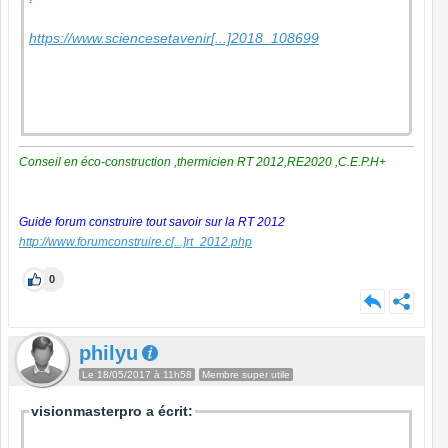
https://www.sciencesetavenir
[...]
2018_108699
Conseil en éco-construction ,thermicien RT 2012,RE2020 ,C.E.P.H+
Guide forum construire tout savoir sur la RT 2012
http://www.forumconstruire.c
[...]
rt_2012.php
0
philyu
Le 18/05/2017 à 11h58
Membre super utile
visionmasterpro a écrit: