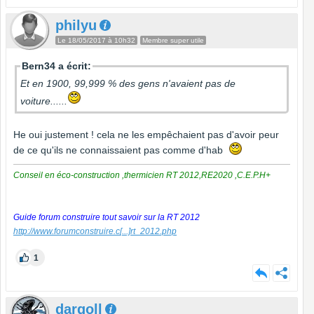
philyu
Le 18/05/2017 à 10h32
Membre super utile
Bern34 a écrit:
Et en 1900, 99,999 % des gens n'avaient pas de
voiture......
He oui justement ! cela ne les empêchaient pas d'avoir peur
de ce qu'ils ne connaissaient pas comme d'hab
Conseil en éco-construction ,thermicien RT 2012,RE2020 ,C.E.P.H+
Guide forum construire tout savoir sur la RT 2012
http://www.forumconstruire.c
[...]
rt_2012.php
1
dargoll