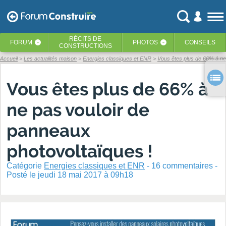
RÉCITS
DE
FORUM
PHOTOS
CONSEILS
‹
‹
CONSTRUCTIONS
Accueil
Les actualités maison
Energies classiques et ENR
Vous êtes plus de 66% à ne 
Vous êtes plus de 66% à
ne pas vouloir de
panneaux
photovoltaïques !
Catégorie
Energies classiques et ENR
-
16
commentaires -
Posté
le jeudi 18 mai 2017 à 09h18