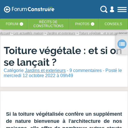
RÉCITS
DE
FORUM
PHOTOS
CONSEILS
‹
‹
CONSTRUCTIONS
Accueil
Les actualités maison
Jardins et exterieurs
Toiture végétale : et si on se lançait
Toiture végétale : et si on
se lançait ?
Catégorie
Jardins et exterieurs
-
9
commentaires - Posté
le
mercredi 12 octobre 2022 à 09h49
Si la toiture végétalisée confère un supplément
de nature bienvenue à l'architecture de nos