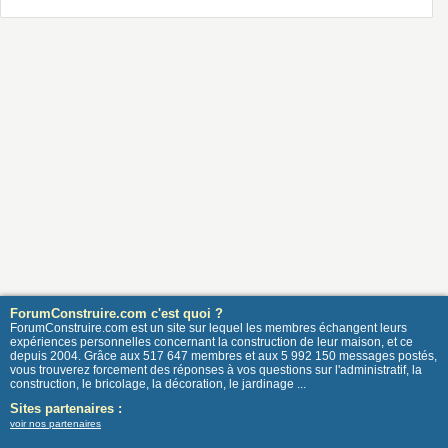
ForumConstruire.com c'est quoi ?
ForumConstruire.com est un site sur lequel les membres échangent leurs
expériences personnelles concernant la construction de leur maison, et ce
depuis 2004. Grâce aux 517 647 membres et aux 5 992 150 messages postés,
vous trouverez forcement des réponses à vos questions sur l'administratif, la
construction, le bricolage, la décoration, le jardinage ...
Sites partenaires :
voir nos partenaires