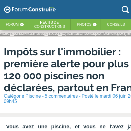
RÉCITS
DE
FORUM
PHOTOS
CONSEILS
‹
‹
CONSTRUCTIONS
Accueil
Les actualités maison
Piscine
Impôts sur l'immobilier : première alerte pour plus
Impôts sur l'immobilier :
première alerte pour plus
120 000 piscines non
déclarées, partout en Fra
Catégorie
Piscine
-
5
commentaires - Posté
le mardi 06 juin 
09h45
Vous avez une piscine, et vous ne l'avez j