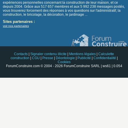
expériences personnelles concernant la construction de leur maison, et ce
depuis 2004. Grâce aux 517 657 membres et aux 5 992 238 messages postés,
vous trouverez forcement des réponses à vos questions sur l'administratif, la
construction, le bricolage, la décoration, le jardinage ...
Sites partenaires :
voir nos partenaires
Contacts
|
Signaler contenu illicite
|
Mentions légales
|
Calculette
construction
|
CGU
|
Presse
|
Déontologie
|
Publicité
|
Confidentialité
|
Cookies
ForumConstruire.com © 2004 - 2026 ForumConstruire SARL | ws61 | 0.054