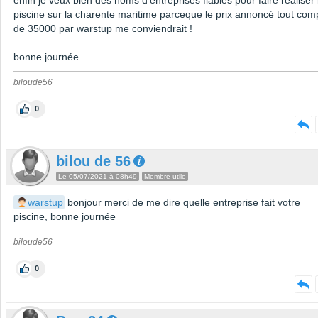
enfin je veux bien des noms d'entreprises fiables pour faire réaliser 
piscine sur la charente maritime parceque le prix annoncé tout com
de 35000 par warstup me conviendrait !
bonne journée
biloude56
0
bilou de 56
Le 05/07/2021 à 08h49
Membre utile
warstup
bonjour merci de me dire quelle entreprise fait votre
piscine, bonne journée
biloude56
0