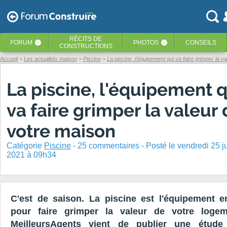
RÉCITS
DE
FORUM
PHOTOS
CONSEILS
‹
‹
CONSTRUCTIONS
Accueil
Les actualités maison
Piscine
La piscine, l'équipement qui va faire grimper la val
La piscine, l'équipement q
va faire grimper la valeur
votre maison
Catégorie
Piscine
-
25
commentaires - Posté
le vendredi 25 j
2021 à 09h34
C'est de saison. La piscine est l'équipement e
pour faire grimper la valeur de votre logem
MeilleursAgents vient de publier une étude