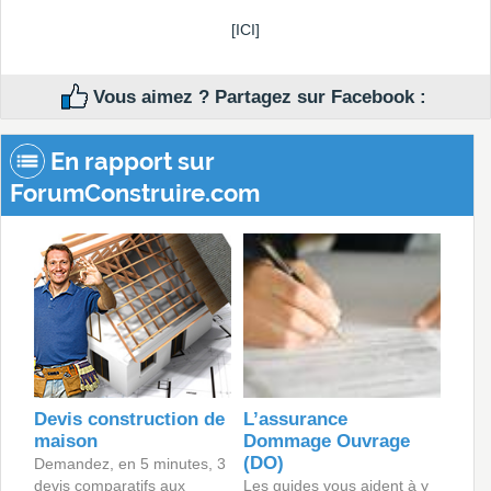
[ICI]
Vous aimez ? Partagez sur Facebook :
En rapport sur
ForumConstruire.com
Devis construction de
L’assurance
maison
Dommage Ouvrage
(DO)
Demandez, en 5 minutes, 3
devis comparatifs aux
Les guides vous aident à y