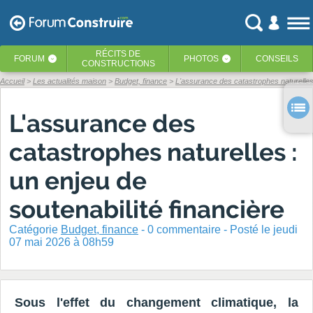
RÉCITS
DE
FORUM
PHOTOS
CONSEILS
‹
‹
CONSTRUCTIONS
Accueil
Les actualités maison
Budget, finance
L'assurance des catastrophes naturelles 
L'assurance des
catastrophes naturelles :
un enjeu de
soutenabilité financière
Catégorie
Budget, finance
-
0
commentaire - Posté
le jeudi
07 mai 2026 à 08h59
Sous l'effet du changement climatique, la