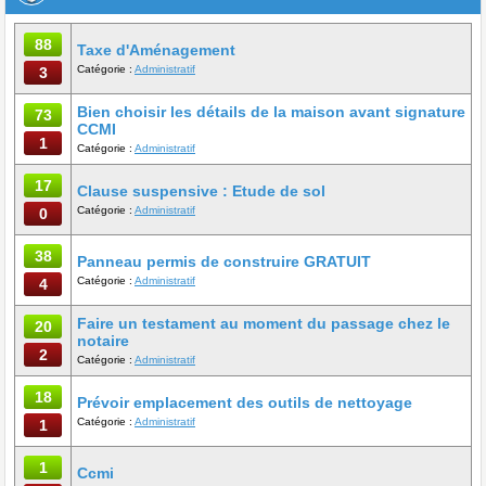
88
Taxe d'Aménagement
Catégorie :
Administratif
3
Bien choisir les détails de la maison avant signature
73
CCMI
1
Catégorie :
Administratif
17
Clause suspensive : Etude de sol
Catégorie :
Administratif
0
38
Panneau permis de construire GRATUIT
Catégorie :
Administratif
4
Faire un testament au moment du passage chez le
20
notaire
2
Catégorie :
Administratif
18
Prévoir emplacement des outils de nettoyage
Catégorie :
Administratif
1
1
Ccmi