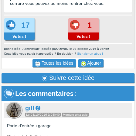
serrure vous pouvez au moins rentrer chez vous.
17
1
Votez !
Votez !
Bonne idée "Administratif" postée par Azimut2 le 03 octobre 2016 à 04h59
Cette idée vous parait inappropriée ? En doublon ?
Signaler un abus !
Toutes les idées
Ajouter
Suivre cette idée
Les commentaires
:
gill
Le 03/10/2016 à 08h40
Membre ultra utile
Porte d'entrée +garage...