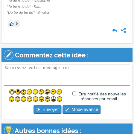
"To do is to be" - Nietzsche
"To be is to do" - Kant
"Do be do be do" - Sinatra
0
Commentez cette idée :
Etre notifié des nouvelles
réponses par email
Envoyer
Mode avancé
Autres bonnes idées :