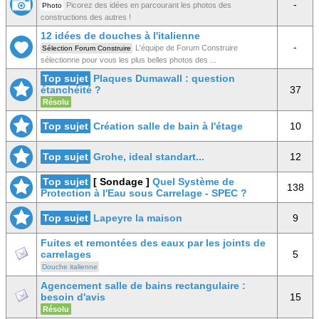
-
Picorez des idées en parcourant les photos des
Photo
constructions des autres !
12 idées de douches à l'italienne
-
L'équipe de Forum Construire
Sélection Forum Construire
sélectionne pour vous les plus belles photos des ...
Top sujet
Plaques Dumawall : question
étanchéité ?
37
Résolu
Top sujet
Création salle de bain à l'étage
10
Top sujet
Grohe, ideal standart...
12
Top sujet
[ Sondage ]
Quel Système de
138
Protection à l'Eau sous Carrelage - SPEC ?
Top sujet
Lapeyre la maison
9
Fuites et remontées des eaux par les joints de
carrelages
5
Douche italienne
Agencement salle de bains rectangulaire :
besoin d'avis
15
Résolu