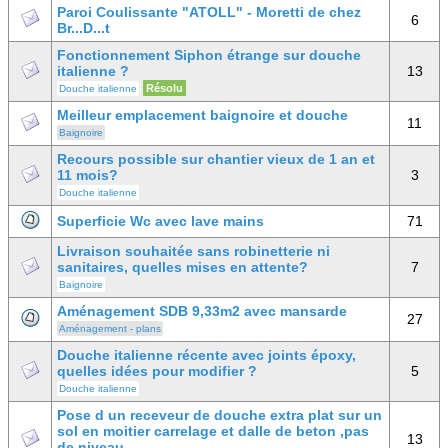
Paroi Coulissante "ATOLL" - Moretti de chez
6
Br...D...t
Fonctionnement Siphon étrange sur douche
italienne ?
13
Résolu
Douche italienne
Meilleur emplacement baignoire et douche
11
Baignoire
Recours possible sur chantier vieux de 1 an et
11 mois?
3
Douche italienne
Superficie Wc avec lave mains
71
Livraison souhaitée sans robinetterie ni
sanitaires, quelles mises en attente?
7
Baignoire
Aménagement SDB 9,33m2 avec mansarde
27
Aménagement - plans
Douche italienne récente avec joints époxy,
quelles idées pour modifier ?
5
Douche italienne
Pose d un receveur de douche extra plat sur un
sol en moitier carrelage et dalle de beton ,pas
13
de niveau