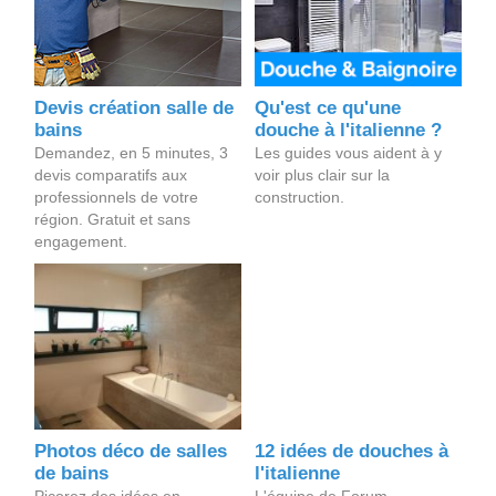
Devis création salle de
Qu'est ce qu'une
bains
douche à l'italienne ?
Demandez, en 5 minutes, 3
Les guides vous aident à y
devis comparatifs aux
voir plus clair sur la
professionnels de votre
construction.
région. Gratuit et sans
engagement.
Photos déco de salles
12 idées de douches à
de bains
l'italienne