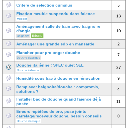
Critere de selection cumulus
5
Fixation meuble suspendu dans faience
13
Mobilier
Aménagement salle de bain avec baignoire
d'angle
10
Résolu
Baignoire
Aménager une grande sdb en mansarde
2
Plancher pour prolonger douche
7
Douche classique
Douche italiènne : SPEC ou/et SEL
27
Douche italienne
Humidité sous bac à douche en rénovation
9
Remplacer baignoire/douche : compromis,
4
solutions ?
Installer bac de douche quand faience déjà
11
posée
Erreurs répétées de pro, pose joints
carrelage/receveur douche, besoin conseils
0
Douche classique