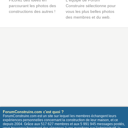
Picorez des idées en
L'équipe de Forum
parcourant les photos des
Construire sélectionne pour
constructions des autres !
vous les plus belles photos
des membres et du web.
ForumConstruire.com c'est quoi ?
ForumConstruire.com est un site sur lequel les membres échangent leurs
expériences personnelles concernant la construction de leur maison, et ce
depuis 2004. Grâce aux 517 627 membres et aux 5 991 945 messages postés,