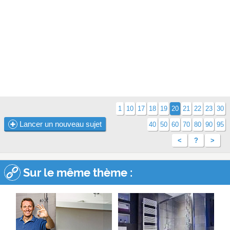
1
10
17
18
19
20
21
22
23
30
Lancer un nouveau sujet
40
50
60
70
80
90
95
<
?
>
Sur le même thème :