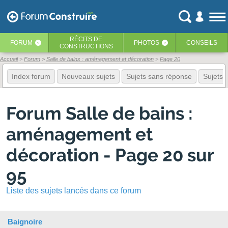
RÉCITS
DE
FORUM
PHOTOS
CONSEILS
‹
‹
CONSTRUCTIONS
Accueil
Forum
Salle de bains : aménagement et décoration
Page 20
Index forum
Nouveaux sujets
Sujets sans réponse
Sujets f
Forum Salle de bains :
aménagement et
décoration - Page 20 sur
95
Liste des sujets lancés dans ce forum
Baignoire