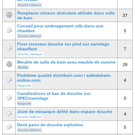
Douche italienne
Remplacer cloison alvéolaire abîmée dans salle
37
de bain
Conseil pour aménagement sdb dans une
chambre
5
Douche italienne
Fixer receveur douche sur pied sur carrelage
chauffant
7
Douche classique
Meuble de salle de bain avec meuble de cuisine
28
Mobilier
Problème qualité distribain.com / salledebain-
online.com.
4
Baignoire
Canalisations et bac de douche sur
SPEC/carrelage
0
Baignoire
Joint de mosaique délité dans espace douche
4
Douche italienne
Demi paroi de douche orpheline
5
Douche italienne