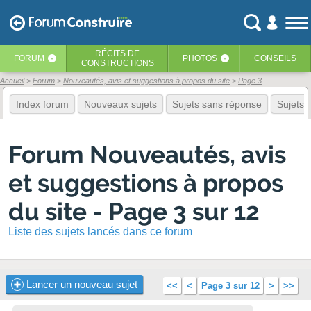
RÉCITS
DE
FORUM
PHOTOS
CONSEILS
‹
‹
CONSTRUCTIONS
Accueil
Forum
Nouveautés, avis et suggestions à propos du site
Page 3
Index forum
Nouveaux sujets
Sujets sans réponse
Sujets f
Forum Nouveautés, avis
et suggestions à propos
du site - Page 3 sur 12
Liste des sujets lancés dans ce forum
Lancer un nouveau sujet
<<
<
Page 3 sur 12
>
>>