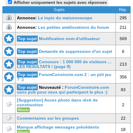
Afficher uniquement les sujets avec réponses
Sujets
Rép.
Annonce:
Le topic du maisonoscope
295
Annonce:
Les petites améliorations du forum
211
Top sujet
Modification nom d'utilisateur
569
Top sujet
Demande de suppression d'un sujet
6
Top sujet
Concours : 1 000 000 de visiteurs ...
213
LES RESULTATS ! (page 9)
Top sujet
ForumConstruire.com 2 : un ptit jeu
356
? :)
Top sujet
Nouveauté :
ForumConstruire.com
83
sans pub pour ceux qui participent le plus :)
[Suggestion] Acces photo dans récit de
construction
2
Résolu
Commentaires sur les groupes
22
Manque affichage messages précédents
18
Résolu