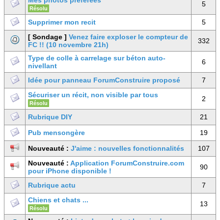
Mes photos préférées
5
Résolu
Supprimer mon recit
5
[ Sondage ]
Venez faire exploser le compteur de
332
FC !! (10 novembre 21h)
Type de colle à carrelage sur béton auto-
6
nivellant
Idée pour panneau ForumConstruire proposé
7
Sécuriser un récit, non visible par tous
2
Résolu
Rubrique DIY
21
Pub mensongère
19
Nouveauté :
J'aime : nouvelles fonctionnalités
107
Nouveauté :
Application ForumConstruire.com
90
pour iPhone disponible !
Rubrique actu
7
Chiens et chats ...
13
Résolu