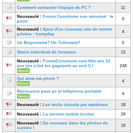
Comment contacter l'équipe de FC ?
11
Nouveauté :
Forum Construire non sécurisé : le
0
point
Nouveauté :
Ajout d'un nouveau site de ventes
4
privées : homyday
Un Briquorama? Un Tuilorama?
5
Statut individuel de forumeur
12
Nouveauté :
ForumConstruire.com fête ses 12
ans (on a tiré les gagnants au sort !) !
248
Résolu
Qui aime ma photo ?
4
Résolu
Raccourcis pour pc et téléphone portable
4
Résolu
Nouveauté :
Les récits classés par matériaux
18
Nouveauté :
La version mobile évolue
29
Nouveauté :
Du nouveau dans les photos de
10
cuisine !