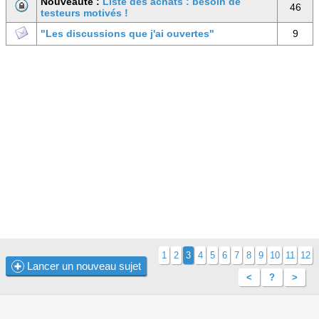
Nouveauté :
Liste des achats : besoin de
46
testeurs motivés !
"Les discussions que j'ai ouvertes"
9
1
2
3
4
5
6
7
8
9
10
11
12
Lancer un nouveau sujet
<
?
>