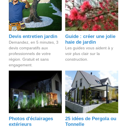
Devis entretien jardin
Guide : créer une jolie
haie de jardin
Demandez, en 5 minutes, 3
devis comparatifs aux
Les guides vous aident à y
professionnels de votre
voir plus clair sur la
région. Gratuit et sans
construction.
engagement.
Photos d'éclairages
25 idées de Pergola ou
extérieurs
Tonnelle