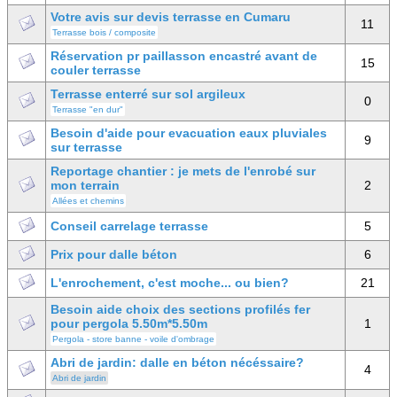
Votre avis sur devis terrasse en Cumaru
11
Terrasse bois / composite
Réservation pr paillasson encastré avant de
15
couler terrasse
Terrasse enterré sur sol argileux
0
Terrasse "en dur"
Besoin d'aide pour evacuation eaux pluviales
9
sur terrasse
Reportage chantier : je mets de l'enrobé sur
mon terrain
2
Allées et chemins
Conseil carrelage terrasse
5
Prix pour dalle béton
6
L'enrochement, c'est moche... ou bien?
21
Besoin aide choix des sections profilés fer
pour pergola 5.50m*5.50m
1
Pergola - store banne - voile d'ombrage
Abri de jardin: dalle en béton nécéssaire?
4
Abri de jardin