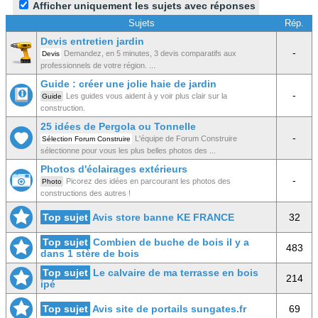
Afficher uniquement les sujets avec réponses
Sujets
Rép.
Devis entretien jardin
-
Demandez, en 5 minutes, 3 devis comparatifs aux
Devis
professionnels de votre région. ...
Guide : créer une jolie haie de jardin
-
Les guides vous aident à y voir plus clair sur la
Guide
construction.
25 idées de Pergola ou Tonnelle
-
L'équipe de Forum Construire
Sélection Forum Construire
sélectionne pour vous les plus belles photos des ...
Photos d'éclairages extérieurs
-
Picorez des idées en parcourant les photos des
Photo
constructions des autres !
Top sujet
Avis store banne KE FRANCE
32
Top sujet
Combien de buche de bois il y a
483
dans 1 stère de bois
Top sujet
Le calvaire de ma terrasse en bois
214
ipé
Top sujet
Avis site de portails sungates.fr
69