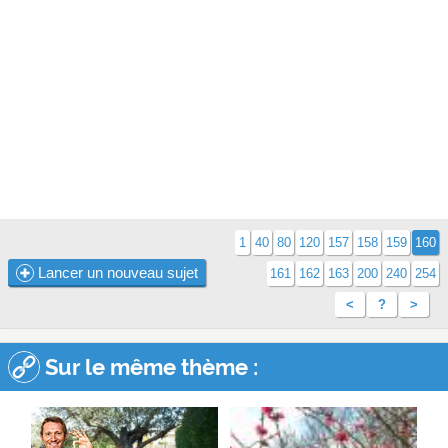
1
40
80
120
157
158
159
160
Lancer un nouveau sujet
161
162
163
200
240
254
<
?
>
Sur le même thème :