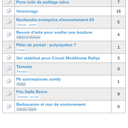
Pose toile de paillage talus
7
Voisinnage
16
Recherche entreprise d'enrochement 63
5
Cloture - muret
Besoin d'aide pour sceller une bordure
4
Allées et chemins
Pilier de portail : polystyrène ?
1
Portail
Sol stabilisé pour Circuit Modélisme Rallye
3
Ternaire
3
Remblai
Pb automatisme somfy
1
Portail
Prix Dalle Beton
9
Terrasse "en dur"
Barbacanes et mur de soutenement
0
Cloture - muret