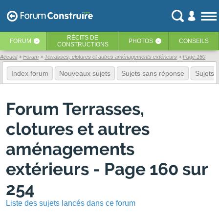
RÉCITS
DE
FORUM
PHOTOS
CONSEILS
‹
‹
CONSTRUCTIONS
Accueil
Forum
Terrasses, clotures et autres aménagements extérieurs
Page 160
Index forum
Nouveaux sujets
Sujets sans réponse
Sujets f
Forum Terrasses,
clotures et autres
aménagements
extérieurs - Page 160 sur
254
Liste des sujets lancés dans ce forum