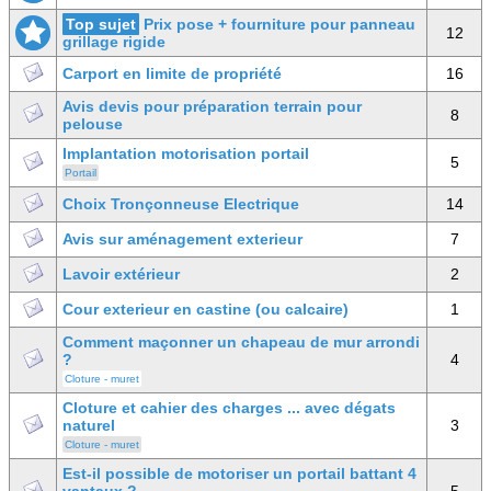
Top sujet
Prix pose + fourniture pour panneau
12
grillage rigide
Carport en limite de propriété
16
Avis devis pour préparation terrain pour
8
pelouse
Implantation motorisation portail
5
Portail
Choix Tronçonneuse Electrique
14
Avis sur aménagement exterieur
7
Lavoir extérieur
2
Cour exterieur en castine (ou calcaire)
1
Comment maçonner un chapeau de mur arrondi
?
4
Cloture - muret
Cloture et cahier des charges ... avec dégats
naturel
3
Cloture - muret
Est-il possible de motoriser un portail battant 4