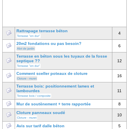
Rattrapage terrasse béton
4
Terrasse "en dur"
20m2 fondations ou pas besoin?
6
Abri de jardin
Terrasse en béton sous les tuyaux de la fosse
septique ??
12
Terrasse "en dur"
Comment sceller poteaux de cloture
16
Cloture - muret
Terrasse bois: positionnement lames et
lambourdes
11
Terrasse bois / composite
Mur de soutènement + terre rapportée
8
Cloture panneaux soudé
10
Cloture - muret
Avis sur tarif dalle béton
5