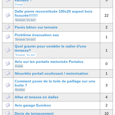
vantaux ?
5
Portail
Dalle pierre reconstituée 100x20 aspect bois
fissurée!!!!!!!
22
Terrasse "en dur"
Pavés béton sur ternaire
2
Problème évacuation eau
1
Terrasse "en dur"
Quel gravier pour combler le radier d'une
terrasse?
1
Terrasse "en dur"
Avis sur les portails motorisés Portalux
0
Portail
Sécurités portail coulissant / motorisation
1
Comment poser de la toile de paillage sur une
butte ?
3
Remblai
Allee et terasse en dalles
4
Avis garage Eurobox
2
Devis de terrassement
10