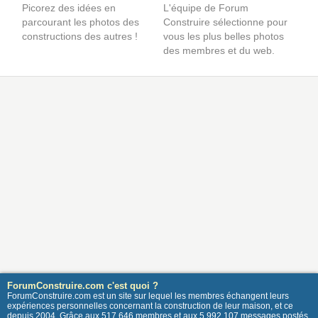
Picorez des idées en
L'équipe de Forum
parcourant les photos des
Construire sélectionne pour
constructions des autres !
vous les plus belles photos
des membres et du web.
ForumConstruire.com c'est quoi ?
ForumConstruire.com est un site sur lequel les membres échangent leurs
expériences personnelles concernant la construction de leur maison, et ce
depuis 2004. Grâce aux 517 646 membres et aux 5 992 107 messages postés,