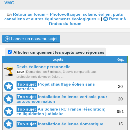
VMC
Retour au forum « Photovoltaïque, solaire, éolien, puits
canadiens et autres équipements écologiques »
|
Retour à
l'index du forum
Lancer un nouveau sujet
Afficher uniquement les sujets avec réponses
Sujets
Rép.
Devis éolienne personnelle
-
Demandez, en 5 minutes, 3 devis comparatifs aux
Devis
professionnels de votre région. ...
Top sujet
Projet chauffage éolien sans
30
batteries
Top sujet
Installation éolienne verticale pour
20
autoconsommation
Top sujet
Air Solaire (RC France Résolution)
951
en liquidation judiciaire
Top sujet
Installation éolienne domestique
15