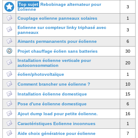
Top sujet
Rebobinage alternateur pour
3
Eolienne
Couplage eolienne panneaux solaires
1
Eolienne sur compteur linky triphasé avec
3
panneaux
Aimants permananents pour éolienne
6
Projet chauffage éolien sans batteries
30
Installation éolienne verticale pour
20
autoconsommation
éolien/photovoltaïque
1
Comment brancher une éolienne ?
10
Installation éolienne domestique
15
Pose d'une éolienne domestique
6
Ajout dump load pour petite éolienne.
16
Caractéristiques Eolienne inconnues
1
Aide choix génératrice pour éolienne
7