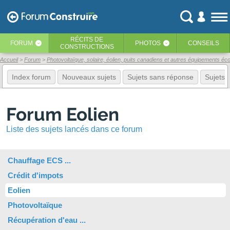
RÉCITS
DE
FORUM
PHOTOS
CONSEILS
‹
‹
CONSTRUCTIONS
Accueil
Forum
Photovoltaïque, solaire, éolien, puits canadiens et autres équipements éc
Index forum
Nouveaux sujets
Sujets sans réponse
Sujets f
Forum Eolien
Liste des sujets lancés dans ce forum
Chauffage ECS ...
Crédit d'impots
Eolien
Photovoltaïque
Récupération d'eau ...