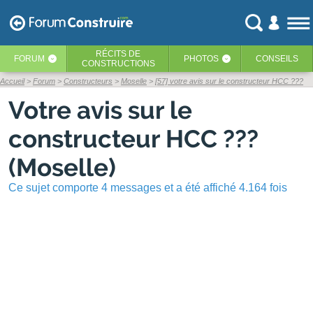
RÉCITS
DE
FORUM
PHOTOS
CONSEILS
‹
‹
CONSTRUCTIONS
Accueil
Forum
Constructeurs
Moselle
[57] votre avis sur le constructeur HCC ???
Votre avis sur le
constructeur HCC ???
(Moselle)
Ce sujet comporte 4 messages et a été affiché 4.164 fois