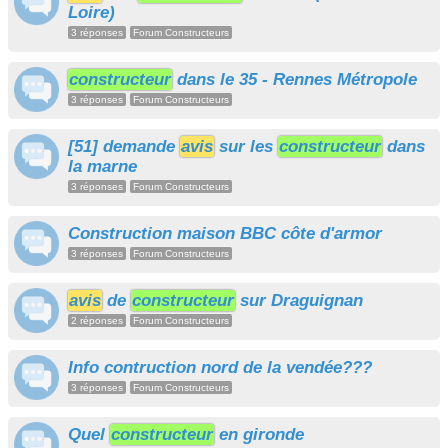
Loire)
3 réponses
Forum Constructeurs
constructeur
dans le 35 - Rennes Métropole
3 réponses
Forum Constructeurs
[51] demande
avis
sur les
constructeur
dans
la marne
3 réponses
Forum Constructeurs
Construction maison BBC côte d'armor
3 réponses
Forum Constructeurs
avis
de
constructeur
sur Draguignan
2 réponses
Forum Constructeurs
Info contruction nord de la vendée???
3 réponses
Forum Constructeurs
Quel
constructeur
en gironde