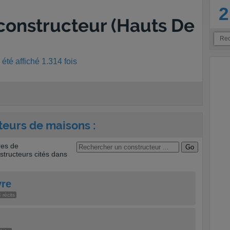
2
constructeur (Hauts De
été affiché 1.314 fois
teurs de maisons :
res de
tructeurs cités dans
vre
 récits