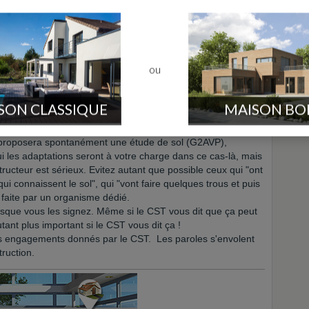
orte :
ou
ns le
CCMI
: que tout est chiffré, même la partie travaux que
 vous ne trouvez pas moins cher entretemps, vous donnez
ez à tout faire chiffrer sans attendre la MAP, ça évite les
SON CLASSIQUE
MAISON BO
ères (il y en aura toujours, mais au moins ça en élimine
ou équivalent" dans la notice.
 proposera spontanément une étude de sol (G2AVP),
i les adaptations seront à votre charge dans ce cas-là, mais
ucteur est sérieux. Evitez autant que possible ceux qui "ont
qui connaissent le sol", qui "vont faire quelques trous et puis
 faite par un organisme dédié.
orsque vous les signez. Même si le CST vous dit que ça peut
utant plus important si le CST vous dit ça !
les engagements donnés par le CST. Les paroles s'envolent
truction.