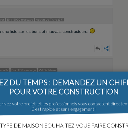
over
Env. 5000 message
Audun Le Tiche (57)
a une liste sur les bons et mauvais constructeurs.
r utile
Env. 900 message
Val De Marne
Z DU TEMPS : DEMANDEZ UN CHI
cit !
POUR VOTRE CONSTRUCTION
rivez votre projet, et les professionnels vous contactent directe
C'est rapide et sans engagement !
r utile
Env. 3000 message
Haute Garonne
TYPE DE MAISON SOUHAITEZ-VOUS FAIRE CONSTR