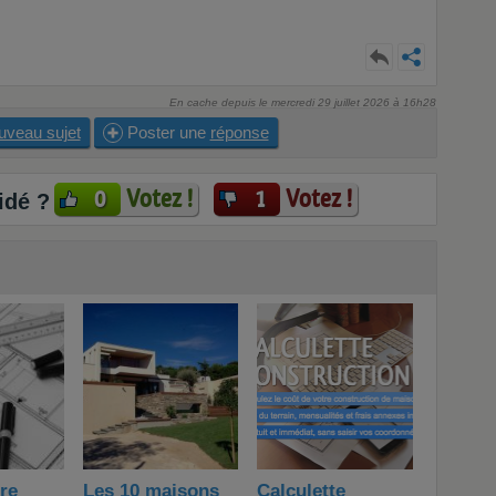
En cache depuis le mercredi 29 juillet 2026 à 16h28
uveau sujet
Poster une
réponse
Votez !
Votez !
0
1
idé ?
ire
Les 10 maisons
Calculette