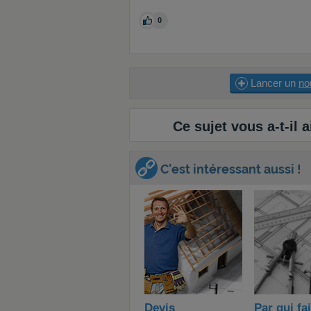
0
Lancer un
no
Ce sujet vous a-t-il a
C'est intéressant aussi !
Devis
Par qui fa