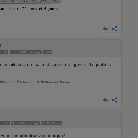
 utile
Env. 20000 message
Gard
s architectes, ou maitre d'oeuvre ( en général la qualité et
ifférence entre du bon et du mauvais travail
r utile
Env. 900 message
Val De Marne
t vous comprendrez vite pourquoi!