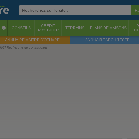
CRÉDIT
D
S
CONSEILS
TERRAINS
PLANS DE MAISONS
‹
IMMOBILIER
TR
ANNUAIRE MAITRE D'OEUVRE
ANNUAIRE ARCHITECTE
[92] Recherche de constructeur