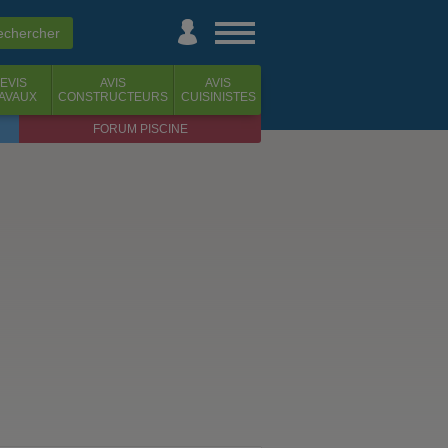
EVIS
AVIS
AVIS
AVAUX
CONSTRUCTEURS
CUISINISTES
FORUM PISCINE