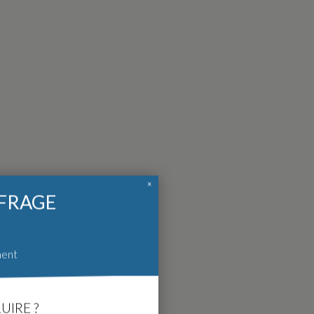
×
FFRAGE
ment
UIRE ?