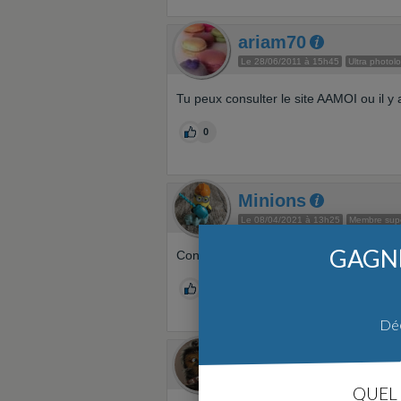
ariam70
Le 28/06/2011 à 15h45
Ultra photol
Tu peux consulter le site AAMOI ou il y 
0
Minions
Le 08/04/2021 à 13h25
Membre supe
GAGNE
Constructeur malhonnête, voyez notre ré
0
Déc
Cheew
Le 08/04/2021 à 17h56
Membre supe
QUEL 