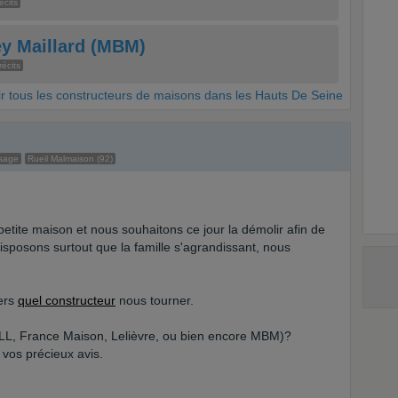
écits
y Maillard (MBM)
récits
ir tous les constructeurs de maisons dans les Hauts De Seine
sage
Rueil Malmaison (92)
petite maison et nous souhaitons ce jour la démolir afin de
disposons surtout que la famille s'agrandissant, nous
vers
quel constructeur
nous tourner.
BELL, France Maison, Lelièvre, ou bien encore MBM)?
vos précieux avis.