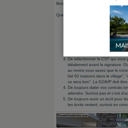
Bonjour,
Quel que soit le constructeur faites en s
D'adhérer à l'AAMOI
De vérifier que tout soit carré da
vous vous réservez (comme ça si
tout au CST dans les 4 mois). Pens
MAI
avenants et les surprises financi
certaines en amont). Evitez les "
De sélectionner le CST qui vous
idéalement avant la signature. Ou
au moins vous savez que le constr
fait 50 maisons dans le village", "
ce sera bon". La G2AVP doit être
De toujours dater vos contrats l
attendre. Surtout pas et c'est d'a
De toujours avoir un écrit pour 
les écrits restent, surtout en cons