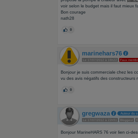
voir selon le budget mais il faut mieux fa
Bon courage
nath28
0
marinehars76
Le 17/07/2012 à 16h22
Faux membr
Bonjour je suis commerciale chez les c
vu des avis négatifs des constructeurs 
0
gregwaza
Auteur du s
Le 17/07/2012 à 22h51
Bloggeur
E
Bonjour MarineHARS 76 voir lien ci-de