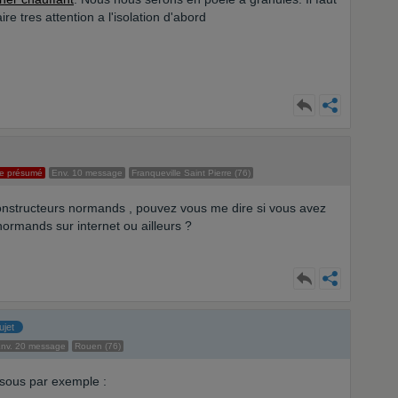
ire tres attention a l'isolation d'abord
e présumé
Env. 10 message
Franqueville Saint Pierre (76)
onstructeurs normands , pouvez vous me dire si vous avez
normands sur internet ou ailleurs ?
ujet
nv. 20 message
Rouen (76)
ssous par exemple :