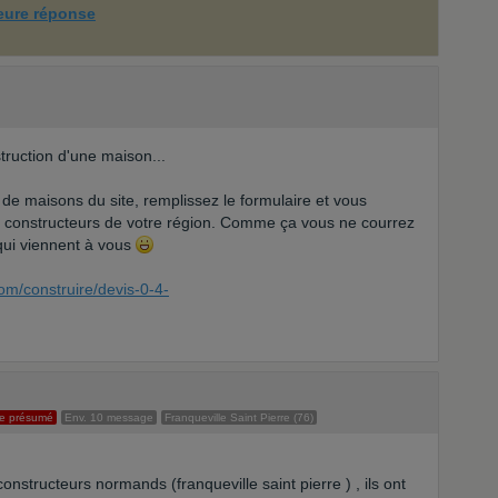
leure réponse
truction d'une maison...
 de maisons du site, remplissez le formulaire et vous
e constructeurs de votre région. Comme ça vous ne courrez
 qui viennent à vous
om/construire/devis-0-4-
e présumé
Env. 10 message
Franqueville Saint Pierre (76)
 constructeurs normands (franqueville saint pierre ) , ils ont