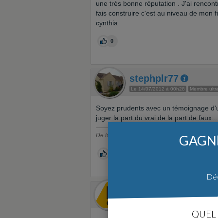
une très bonne réputation . J'ai rencont
fais construire c'est au niveau de mon f
cynthia
0
stephplr77
Le 14/07/2012 à 00h28
Membre ultra
Soyez prudents avec un témoignage d'un
juger la part du vrai de la part de faux...
De tous ceux qui n'ont rien à dire, les plus ag
GAGNE
3
Déc
bobby76
Le 14/07/2012 à 00h39
Faux membr
QUEL 