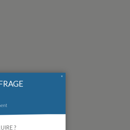
×
FFRAGE
ment
UIRE ?