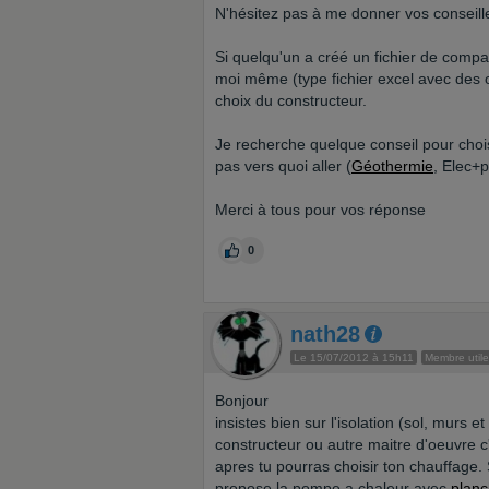
N'hésitez pas à me donner vos conseill
Si quelqu'un a créé un fichier de compar
moi même (type fichier excel avec des on
choix du constructeur.
Je recherche quelque conseil pour cho
pas vers quoi aller (
Géothermie
, Elec+p
Merci à tous pour vos réponse
0
nath28
Le 15/07/2012 à 15h11
Membre utile
Bonjour
insistes bien sur l'isolation (sol, murs e
constructeur ou autre maitre d'oeuvre c'
apres tu pourras choisir ton chauffage.
propose la pompe a chaleur avec
planc