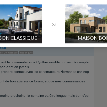
fiez ,
les constructeurs ne se gêne pas pour poster de
e j'ai pu parcourir sur le net . en tous cas je voulais
er en comparant les constructeurs ,il faut faire marcher la
de cœur "pour sa maison et pour le commercial .
ou
SON CLASSIQUE
MAISON BO
ujet
nv. 20 message
Rouen (76)
ment le commentaire de Cynthia semble douteux le compte
bon c'est on jamais.
s prendre contact avec les constructeurs Normands car trop
i ont de bon avis sur ce forum, et que mes connaissances
semaine prochaine, la semaine va être longue mais bon c'est