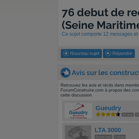
76 debut de r
(Seine Maritim
Ce sujet comporte 12 messages et a
Nouveau sujet
Répondre
Avis sur les construc
Retrouvez les avis et récits dans memb
ForumConstruire.com à propos des cons
cette discussion.
Gueudry
10 avis
67
LTA 3000
Aucun avis
2 récits