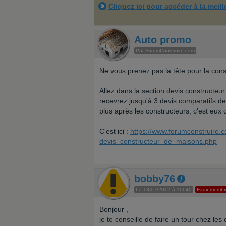
Cliquez ici pour accéder à la meil
Auto promo
Par ForumConstruire.com
Ne vous prenez pas la tête pour la cons
Allez dans la section devis constructeur
recevrez jusqu'à 3 devis comparatifs d
plus après les constructeurs, c'est eux
C'est ici :
https://www.forumconstruire.c
devis_constructeur_de_maisons.php
bobby76
Le 13/07/2012 à 10h49
Faux membr
Bonjour ,
je te conseille de faire un tour chez les