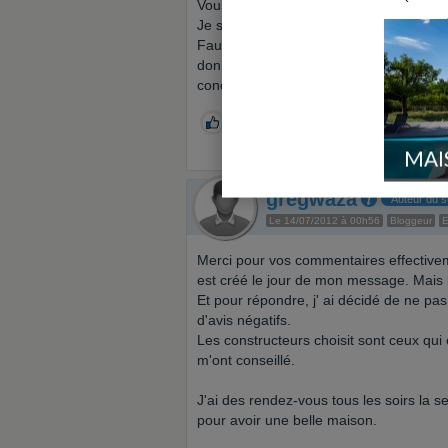
Vous avez totalement raison de vous mé
Je suis toute nouvelle sur ce forum et 
Faux commentaires sur certains forums qu
donner mon avis mais c'est à vos de jug
concurrence et surtout avoir un "coup 
0
MAI
gregwaza
Auteur du s
Le 14/07/2012 à 00h56
Bloggeur
E
Merci pour vos commentaires effective
est créé le jour de mon message. Mais 
Et pour répondre, j' ai décidé de ne pa
d'avis négatifs.
Les constructeurs choisit sont ceux qu
m'ont conseillé.
J'ai des rendez-vous tous les soirs la 
pour avoir une belle maison.