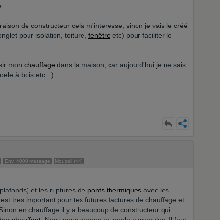
e.
aison de constructeur celà m'interesse, sinon je vais le créé
glet pour isolation, toiture,
fenêtre
etc) pour faciliter le
isir mon
chauffage
dans la maison, car aujourd'hui je ne sais
oele à bois etc...)
Env. 4000 message
Mouzeil (44)
t plafonds) et les ruptures de
ponts thermiques
avec les
est tres important pour tes futures factures de chauffage et
 Sinon en chauffage il y a beaucoup de constructeur qui
her chauffant
. Nous nous serons en poele a granules. Il faut