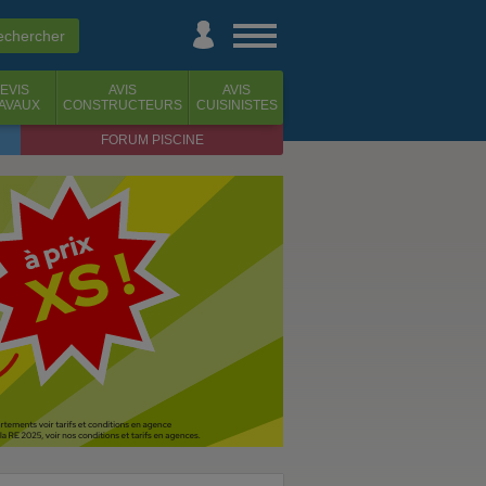
EVIS
AVIS
AVIS
AVAUX
CONSTRUCTEURS
CUISINISTES
FORUM PISCINE