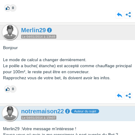
0
Merlin29
Le 04/01/2014 à 13h46
Bonjour
Le mode de calcul a changer dernièrement.
Le poêle a buche( étanche) est accepté comme chauffage principal
pour 100m², le reste peut être en convecteur.
Rapprochez vous de votre bet, ils doivent avoir les infos.
0
notremaison22
Auteur du sujet
Le 04/01/2014 à 15h07
Merlin29 :Votre message m'intéresse !
Savez-vous où puis-je me renseigner à part auprès du Bet ?