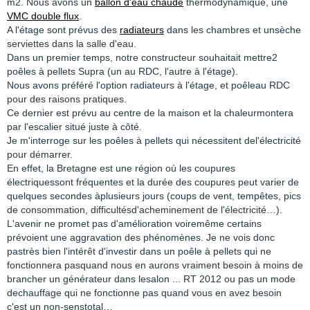
m2. Nous avons un
ballon d'eau chaude
thermodynamique, une
VMC double flux
.
A l'étage sont prévus des
radiateurs
dans les chambres et unsèche
serviettes dans la salle d'eau.
Dans un premier temps, notre constructeur souhaitait mettre2
poêles à pellets Supra (un au RDC, l'autre à l'étage).
Nous avons préféré l'option radiateurs à l'étage, et poêleau RDC
pour des raisons pratiques.
Ce dernier est prévu au centre de la maison et la chaleurmontera
par l'escalier situé juste à côté.
Je m'interroge sur les poêles à pellets qui nécessitent del'électricité
pour démarrer.
En effet, la Bretagne est une région où les coupures
électriquessont fréquentes et la durée des coupures peut varier de
quelques secondes àplusieurs jours (coups de vent, tempêtes, pics
de consommation, difficultésd'acheminement de l'électricité…).
L'avenir ne promet pas d'amélioration voiremême certains
prévoient une aggravation des phénomènes. Je ne vois donc
pastrès bien l'intérêt d'investir dans un poêle à pellets qui ne
fonctionnera pasquand nous en aurons vraiment besoin à moins de
brancher un générateur dans lesalon ... RT 2012 ou pas un mode
dechauffage qui ne fonctionne pas quand vous en avez besoin
c'est un non-senstotal…