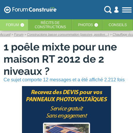
RÉCITS
DE
FORUM
PHOTOS
CONSEILS
‹
‹
CONSTRUCTIONS
Accueil
Forum
Constructions basse consommation (passive, positive...)
Chauffage é
1 poêle mixte pour une
maison RT 2012 de 2
niveaux ?
Ce sujet comporte 12 messages et a été affiché 2.212 fois