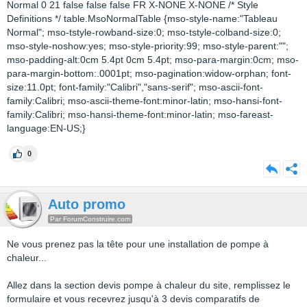
Normal 0 21 false false false FR X-NONE X-NONE /* Style
Definitions */ table.MsoNormalTable {mso-style-name:"Tableau
Normal"; mso-tstyle-rowband-size:0; mso-tstyle-colband-size:0;
mso-style-noshow:yes; mso-style-priority:99; mso-style-parent:"";
mso-padding-alt:0cm 5.4pt 0cm 5.4pt; mso-para-margin:0cm; mso-
para-margin-bottom:.0001pt; mso-pagination:widow-orphan; font-
size:11.0pt; font-family:"Calibri","sans-serif"; mso-ascii-font-
family:Calibri; mso-ascii-theme-font:minor-latin; mso-hansi-font-
family:Calibri; mso-hansi-theme-font:minor-latin; mso-fareast-
language:EN-US;}
0
Auto promo
Par ForumConstruire.com
Ne vous prenez pas la tête pour une installation de pompe à
chaleur...
Allez dans la section devis pompe à chaleur du site, remplissez le
formulaire et vous recevrez jusqu'à 3 devis comparatifs de