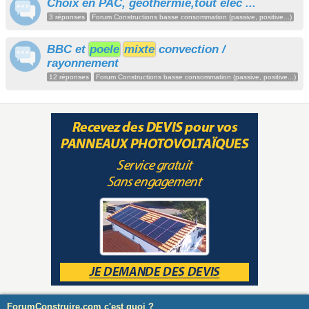
Choix en PAC, géothermie,tout élec ...
3 réponses
Forum Constructions basse consommation (passive, positive...)
BBC et
poele
mixte
convection /
rayonnement
12 réponses
Forum Constructions basse consommation (passive, positive...)
ForumConstruire.com c'est quoi ?