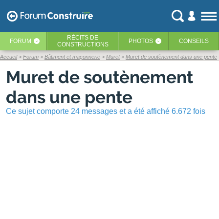
RÉCITS
DE
FORUM
PHOTOS
CONSEILS
‹
‹
CONSTRUCTIONS
Accueil
Forum
Bâtiment et maçonnerie
Muret
Muret de soutènement dans une pente
Muret de soutènement
dans une pente
Ce sujet comporte 24 messages et a été affiché 6.672 fois