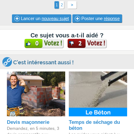
1
2
>
Lancer un
nouveau sujet
Poster une
réponse
Ce sujet vous a-t-il aidé ?
Votez !
Votez !
0
2
C'est intéressant aussi !
Devis maçonnerie
Temps de séchage du
béton
Demandez, en 5 minutes, 3