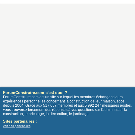
ForumConstruire.com c'est quoi ?
ForumConstruire.com est un site sur lequel les membres échangent leurs
expériences personnelles concernant la construction de leur maison, et ce
depuis 2004. Grâce aux 517 657 membres et aux 5 992 247 messages postés,
vous trouverez forcement des réponses à vos questions sur l'administratif, la
construction, le bricolage, la décoration, le jardinage ...
Sites partenaires :
voir nos partenaires