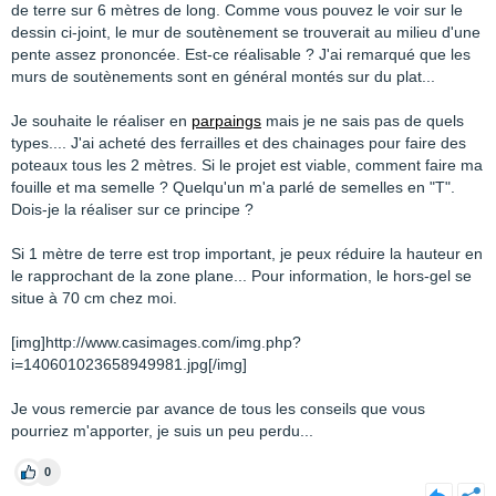
de terre sur 6 mètres de long. Comme vous pouvez le voir sur le
dessin ci-joint, le mur de soutènement se trouverait au milieu d'une
pente assez prononcée. Est-ce réalisable ? J'ai remarqué que les
murs de soutènements sont en général montés sur du plat...
Je souhaite le réaliser en
parpaings
mais je ne sais pas de quels
types.... J'ai acheté des ferrailles et des chainages pour faire des
poteaux tous les 2 mètres. Si le projet est viable, comment faire ma
fouille et ma semelle ? Quelqu'un m'a parlé de semelles en "T".
Dois-je la réaliser sur ce principe ?
Si 1 mètre de terre est trop important, je peux réduire la hauteur en
le rapprochant de la zone plane... Pour information, le hors-gel se
situe à 70 cm chez moi.
[img]http://www.casimages.com/img.php?
i=140601023658949981.jpg[/img]
Je vous remercie par avance de tous les conseils que vous
pourriez m'apporter, je suis un peu perdu...
0