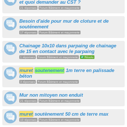
et quoi demander au CST ?
21 réponses
Forum Bâtiment et maçonnerie
Besoin d'aide pour mur de cloture et de
souténement
17 réponses
Forum Bâtiment et maçonnerie
Chainage 10x10 dans parpaing de chainage
de 15 en contact avec le parpaing
1 réponses
Forum Bâtiment et maçonnerie
Résolu
muret
soutenement
1m terre en palissade
béton
3 réponses
Forum Bâtiment et maçonnerie
Mur non mitoyen non enduit
21 réponses
Forum Bâtiment et maçonnerie
muret
soutènement 50 cm de terre max
10 réponses
Forum Bâtiment et maçonnerie