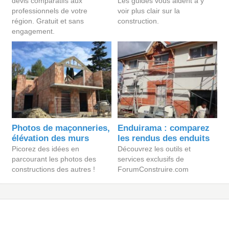
devis comparatifs aux
Les guides vous aident à y
professionnels de votre
voir plus clair sur la
région. Gratuit et sans
construction.
engagement.
Photos de maçonneries,
Enduirama : comparez
élévation des murs
les rendus des enduits
Picorez des idées en
Découvrez les outils et
parcourant les photos des
services exclusifs de
constructions des autres !
ForumConstruire.com