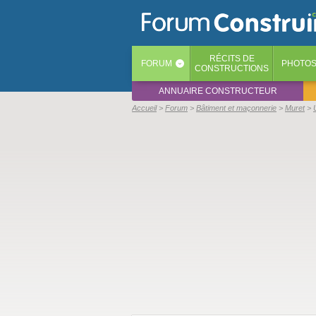
RÉCITS
DE
FORUM
PHOTO
‹
CONSTRUCTIONS
ANNUAIRE CONSTRUCTEUR
Accueil
Forum
Bâtiment et maçonnerie
Muret