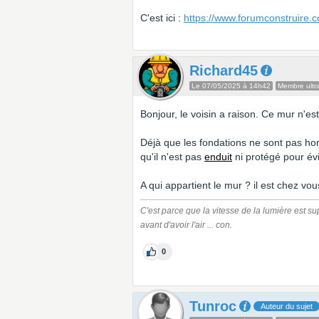
C'est ici :
https://www.forumconstruire.
Richard45
Le 07/05/2025 à 14h42
Membre ultra
Bonjour, le voisin a raison. Ce mur n'es
Déjà que les fondations ne sont pas hors 
qu'il n'est pas
enduit
ni protégé pour évit
A qui appartient le mur ? il est chez vous
C'est parce que la vitesse de la lumière est sup
avant d'avoir l'air ... con.
0
Tunroc
Auteur du sujet