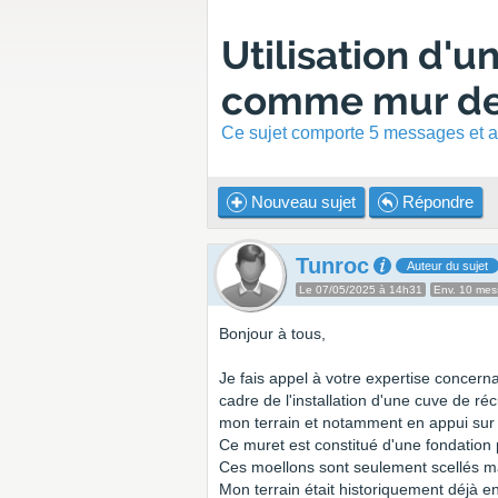
Utilisation d'
comme mur de
Ce sujet comporte 5 messages et a 
Nouveau sujet
Répondre
Tunroc
Auteur du sujet
Le 07/05/2025 à 14h31
Env. 10 me
Bonjour à tous,
Je fais appel à votre expertise concern
cadre de l'installation d'une cuve de récu
mon terrain et notamment en appui sur 
Ce muret est constitué d'une fondatio
Ces moellons sont seulement scellés mai
Mon terrain était historiquement déjà 