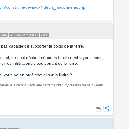
com/construire/devis-0-7-devis_maconnerie.php
 utile
Env. 10000 message
Loiret
t pas capable de supporter le poids de la terre.
gel, qu'il est déstabilisé par la fouille remblayer le long,
er les infiltrations d'eau venant de la terre.
, votre voisin ou à cheval sur la limite ?
érieure à celle du son que certains ont l’impression d'être brillants