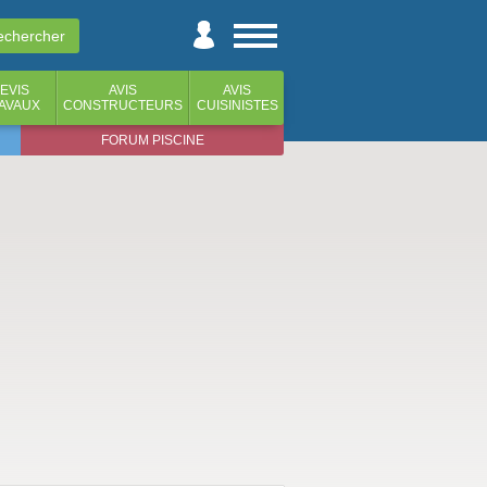
EVIS
AVIS
AVIS
AVAUX
CONSTRUCTEURS
CUISINISTES
FORUM PISCINE