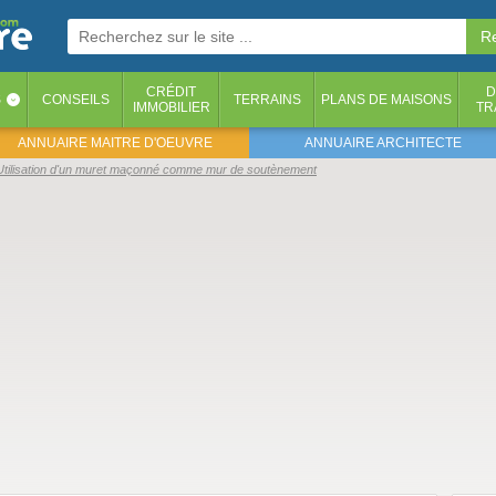
CRÉDIT
D
S
CONSEILS
TERRAINS
PLANS DE MAISONS
‹
IMMOBILIER
TR
ANNUAIRE MAITRE D'OEUVRE
ANNUAIRE ARCHITECTE
Utilisation d'un muret maçonné comme mur de soutènement