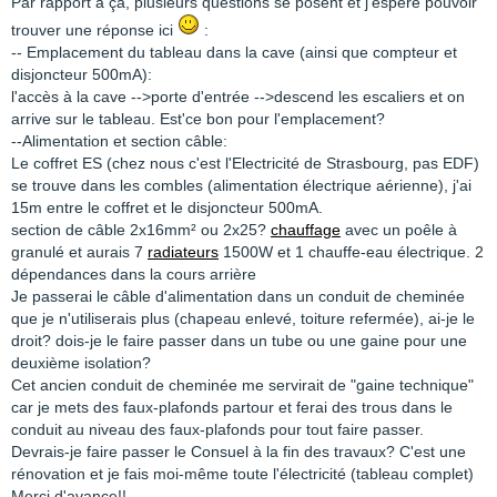
Par rapport à ça, plusieurs questions se posent et j'éspère pouvoir
trouver une réponse ici
:
-- Emplacement du tableau dans la cave (ainsi que compteur et
disjoncteur 500mA):
l'accès à la cave -->porte d'entrée -->descend les escaliers et on
arrive sur le tableau. Est'ce bon pour l'emplacement?
--Alimentation et section câble:
Le coffret ES (chez nous c'est l'Electricité de Strasbourg, pas EDF)
se trouve dans les combles (alimentation électrique aérienne), j'ai
15m entre le coffret et le disjoncteur 500mA.
section de câble 2x16mm² ou 2x25?
chauffage
avec un poêle à
granulé et aurais 7
radiateurs
1500W et 1 chauffe-eau électrique. 2
dépendances dans la cours arrière
Je passerai le câble d'alimentation dans un conduit de cheminée
que je n'utiliserais plus (chapeau enlevé, toiture refermée), ai-je le
droit? dois-je le faire passer dans un tube ou une gaine pour une
deuxième isolation?
Cet ancien conduit de cheminée me servirait de "gaine technique"
car je mets des faux-plafonds partour et ferai des trous dans le
conduit au niveau des faux-plafonds pour tout faire passer.
Devrais-je faire passer le Consuel à la fin des travaux? C'est une
rénovation et je fais moi-même toute l'électricité (tableau complet)
Merci d'avance!!