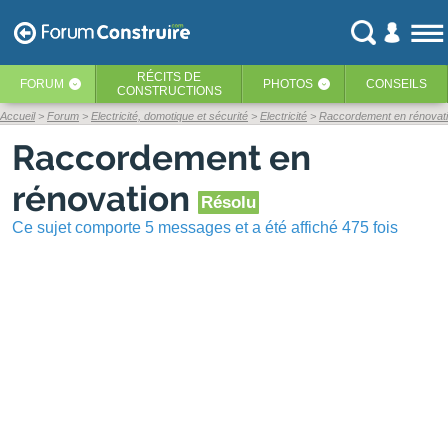
RÉCITS
DE
FORUM
PHOTOS
CONSEILS
‹
‹
CONSTRUCTIONS
Accueil
Forum
Electricité, domotique et sécurité
Electricité
Raccordement en rénovat
Raccordement en
rénovation
Résolu
Ce sujet comporte 5 messages et a été affiché 475 fois