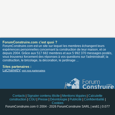
ForumConstruire.com c'est quoi ?
ForumConstruire.com est un site sur lequel les membres échangent leurs
expériences personnelles concernant la construction de leur maison, et ce
depuis 2004. Grâce aux 517 682 membres et aux 5 992 370 messages postés,
vous trouverez forcement des réponses à vos questions sur l'administratif, la
construction, le bricolage, la décoration, le jardinage ...
Sites partenaires :
LaChaineEV
,
voir nos partenaires
Contacts
|
Signaler contenu illicite
|
Mentions légales
|
Calculette
construction
|
CGU
|
Presse
|
Déontologie
|
Publicité
|
Confidentialité
|
Cookies
ForumConstruire.com © 2004 - 2026 ForumConstruire SARL | ws61 | 0.077