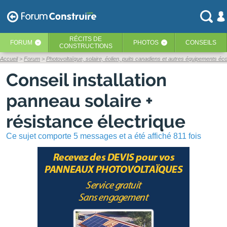
RÉCITS
DE
FORUM
PHOTOS
CONSEILS
‹
‹
CONSTRUCTIONS
Accueil
Forum
Photovoltaïque, solaire, éolien, puits canadiens et autres équipements éc
Conseil installation
panneau solaire +
résistance électrique
Ce sujet comporte 5 messages et a été affiché 811 fois