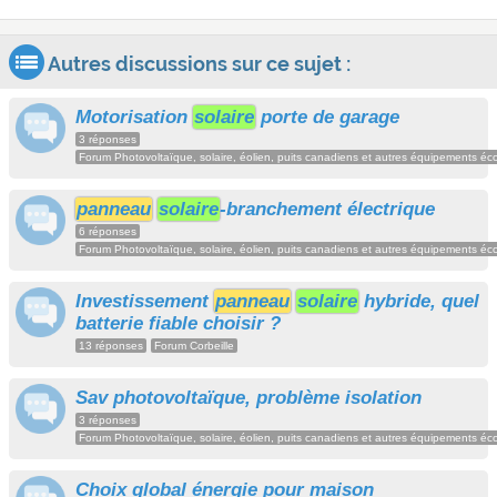
Autres discussions sur ce sujet :
Motorisation
solaire
porte de garage
3 réponses
Forum Photovoltaïque, solaire, éolien, puits canadiens et autres équipements éc
panneau
solaire
-branchement électrique
6 réponses
Forum Photovoltaïque, solaire, éolien, puits canadiens et autres équipements éc
Investissement
panneau
solaire
hybride, quel
batterie fiable choisir ?
13 réponses
Forum Corbeille
Sav photovoltaïque, problème isolation
3 réponses
Forum Photovoltaïque, solaire, éolien, puits canadiens et autres équipements éc
Choix global énergie pour maison