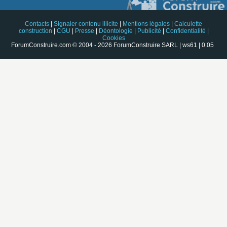
Contacts
|
Signaler contenu illicite
|
Mentions légales
|
Calculette
construction
|
CGU
|
Presse
|
Déontologie
|
Publicité
|
Confidentialité
|
Cookies
ForumConstruire.com © 2004 - 2026 ForumConstruire SARL | ws61 | 0.05