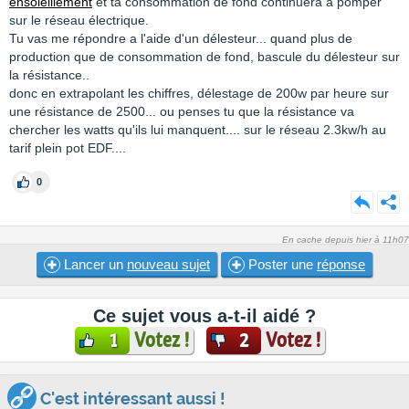
ensoleillement
et ta consommation de fond continuera à pomper
sur le réseau électrique.
Tu vas me répondre a l'aide d'un délesteur... quand plus de
production que de consommation de fond, bascule du délesteur sur
la résistance..
donc en extrapolant les chiffres, délestage de 200w par heure sur
une résistance de 2500... ou penses tu que la résistance va
chercher les watts qu'ils lui manquent.... sur le réseau 2.3kw/h au
tarif plein pot EDF....
0
En cache depuis hier à 11h07
Lancer un
nouveau sujet
Poster une
réponse
Ce sujet vous a-t-il aidé ?
Votez !
Votez !
1
2
C'est intéressant aussi !