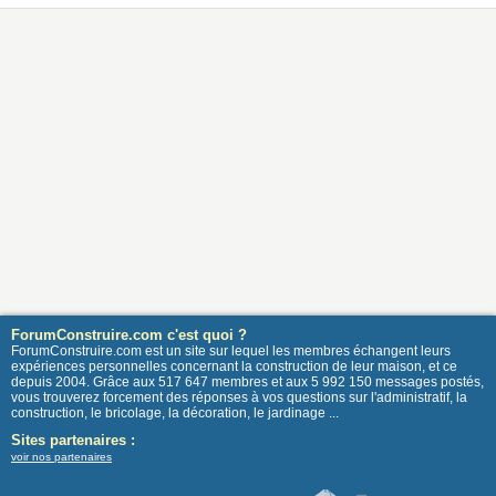
ForumConstruire.com c'est quoi ?
ForumConstruire.com est un site sur lequel les membres échangent leurs
expériences personnelles concernant la construction de leur maison, et ce
depuis 2004. Grâce aux 517 647 membres et aux 5 992 150 messages postés,
vous trouverez forcement des réponses à vos questions sur l'administratif, la
construction, le bricolage, la décoration, le jardinage ...
Sites partenaires :
voir nos partenaires