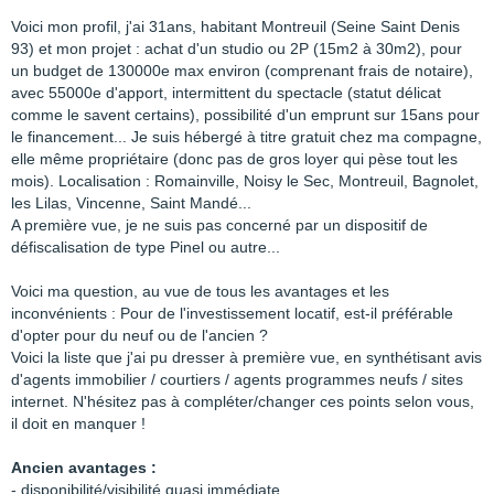
Voici mon profil, j'ai 31ans, habitant Montreuil (Seine Saint Denis
93) et mon projet : achat d'un studio ou 2P (15m2 à 30m2), pour
un budget de 130000e max environ (comprenant frais de notaire),
avec 55000e d'apport,
intermittent du spectacle (statut délicat
comme le savent certains), possibilité d'un emprunt sur 15ans pour
le financement... Je suis hébergé à titre gratuit chez ma compagne,
elle même propriétaire
(donc pas de gros loyer qui pèse tout les
mois). Localisation : Romainville, Noisy le Sec, Montreuil, Bagnolet,
les Lilas, Vincenne, Saint Mandé...
A première vue, je ne suis pas concerné par un dispositif de
défiscalisation de type Pinel ou autre...
Voici ma question, au vue de tous les avantages et les
inconvénients : Pour de l'investissement locatif, est-il préférable
d'opter pour du neuf ou de l'ancien ?
Voici la liste que j'ai pu dresser à première vue, en synthétisant avis
d'agents immobilier / courtiers / agents programmes neufs / sites
internet. N'hésitez pas à compléter/changer ces points selon vous,
il doit en manquer !
Ancien avantages :
- disponibilité/visibilité quasi immédiate