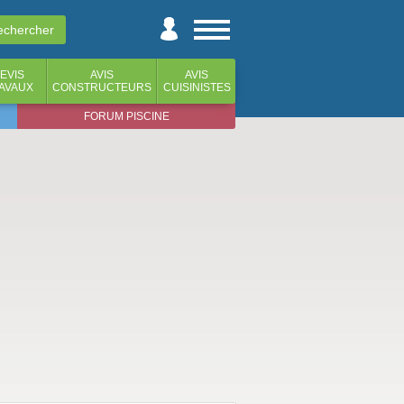
EVIS
AVIS
AVIS
AVAUX
CONSTRUCTEURS
CUISINISTES
FORUM PISCINE