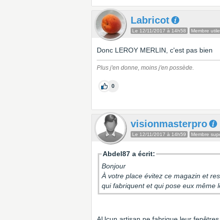
Labricot
Le 12/11/2017 à 14h58
Membre utile
Donc LEROY MERLIN, c'est pas bien
Plus j'en donne, moins j'en possède.
0
visionmasterpro
Le 12/11/2017 à 14h59
Membre super
Abdel87 a écrit:
Bonjour
À votre place évitez ce magazin et res
qui fabriquent et qui pose eux même 
AUcun artisan ne fabrique leur fenêtres