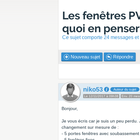
Les fenêtres PV
quoi en penser
Ce sujet comporte 24 messages et a
Nouveau sujet
Répondre
niko53
Auteur du sujet
Le 12/11/2017 à 09h38
Env. 20 mes
Bonjour,
Je vous écris car je suis un peu perdu. J
changement sur mesure de :
- 5 portes fenêtres avec soubassement 
- 5 fenêtres fixes