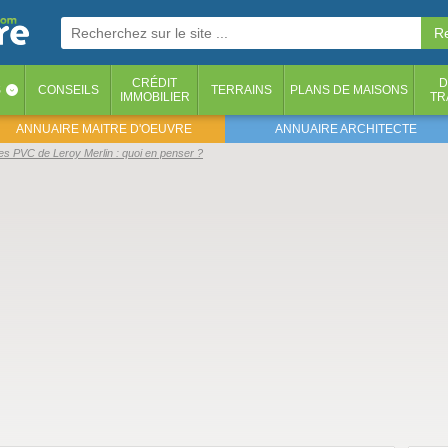
CRÉDIT
D
S
CONSEILS
TERRAINS
PLANS DE MAISONS
‹
IMMOBILIER
TR
ANNUAIRE MAITRE D'OEUVRE
ANNUAIRE ARCHITECTE
es PVC de Leroy Merlin : quoi en penser ?