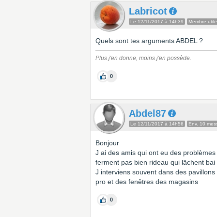
Labricot
Le 12/11/2017 à 14h39
Membre utile
Quels sont tes arguments ABDEL ?
Plus j'en donne, moins j'en possède.
0
Abdel87
Le 12/11/2017 à 14h56
Env. 10 mes
Bonjour
J ai des amis qui ont eu des problème
ferment pas bien rideau qui lâchent bai vi
J interviens souvent dans des pavillon
pro et des fenêtres des magasins
0