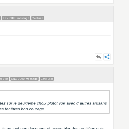
Env. 6000 message
Yvelines
 utile
Env. 3000 message
Cote D'or
tez sur le deuxième choix plutôt voir avec d autres artisans
les fenêtres bon courage
, ils ne font que découper et assembler des profilées puis