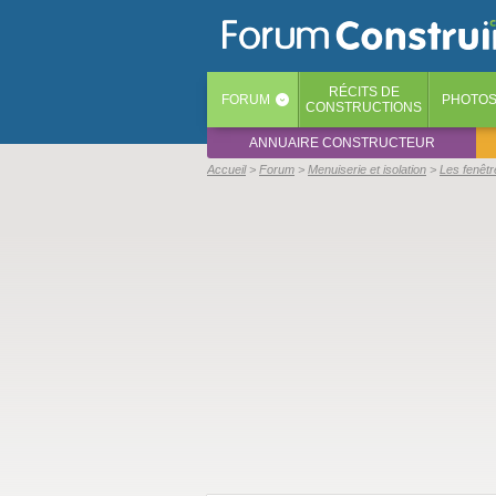
RÉCITS
DE
FORUM
PHOTO
‹
CONSTRUCTIONS
ANNUAIRE CONSTRUCTEUR
Accueil
Forum
Menuiserie et isolation
Les fenêtr