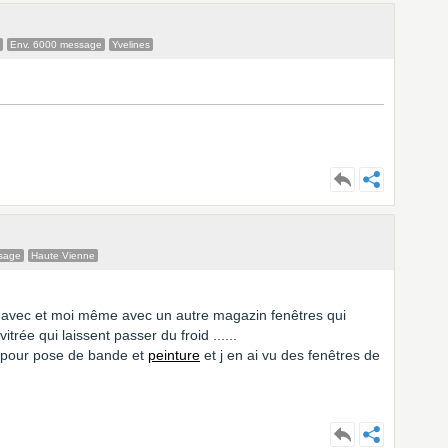
Env. 6000 message
Yvelines
sage
Haute Vienne
s avec et moi même avec un autre magazin fenêtres qui
trée qui laissent passer du froid ......
s pour pose de bande et
peinture
et j en ai vu des fenêtres de