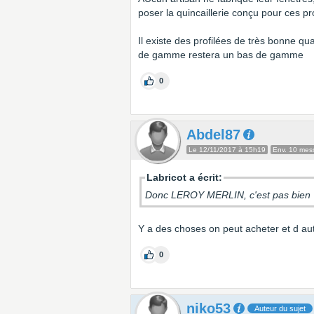
poser la quincaillerie conçu pour ces prof
Il existe des profilées de très bonne q
de gamme restera un bas de gamme
0
Abdel87
Le 12/11/2017 à 15h19
Env. 10 mes
Labricot a écrit:
Donc LEROY MERLIN, c'est pas bien
Y a des choses on peut acheter et d autr
0
niko53
Auteur du sujet