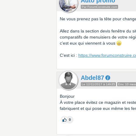
Auto promo
Par ForumConstruire.com
Ne vous prenez pas la tête pour changer
Allez dans la section devis fenêtre du s
comparatifs de menuisiers de votre rég
c'est eux qui viennent à vous
C'est ici :
https://www.forumconstruire.c
Abdel87
Le 12/11/2017 à 14h35
Env. 10 mes
Bonjour
À votre place évitez ce magazin et reste
fabriquent et qui pose eux même les f
0