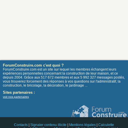
ForumConstruire.com c'est quoi ?
ForumConstruire.com est un site sur lequel les membres échangent leurs
expériences personnelles concernant la construction de leur maison, et ce
depuis 2004. Grâce aux 517 672 membres et aux 5 992 327 messages postés,
vous trouverez forcement des réponses à vos questions sur l'administratif, la
construction, le bricolage, la décoration, le jardinage ...
Sites partenaires :
voir nos partenaires
Contacts
|
Signaler contenu illicite
|
Mentions légales
|
Calculette