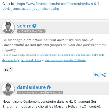
C'est ici :
https://www.forumconstruire.com/construire/devis-0-4-
devis_constructeur_de_maisons.php
sebire
Le 29/03/2018 à 20h37
Ce message a été effacé car son auteur n'a pas prouvé
l'authenticité de ses propos
(propos pouvant être positifs comme
négatifs).
Pour en savoir plus, consultez
le fonctionnement de la demande d'authenticité
,
notre code
de déontologie
,
la charte du forum
et
nos conditions générales d'utilisation
0
damienlaure
Le 30/03/2018 à 19h46
Photographe
Nous faisons également construire dans le 41 Chaumont Sur
Tharonne, nous avons choisit les Maisons Pélican (ECT centre),