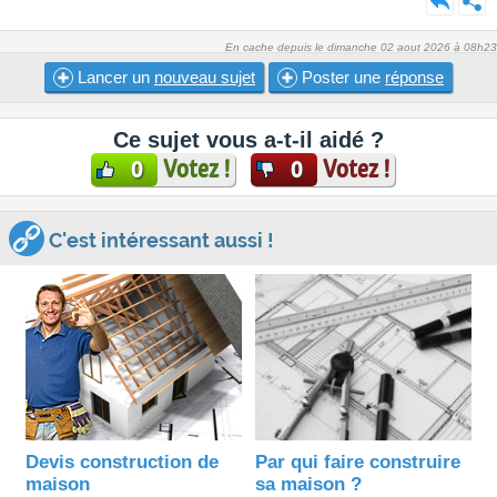
En cache depuis le dimanche 02 aout 2026 à 08h23
Lancer un
nouveau sujet
Poster une
réponse
Ce sujet vous a-t-il aidé ?
Votez !
Votez !
0
0
C'est intéressant aussi !
Devis construction de
Par qui faire construire
maison
sa maison ?