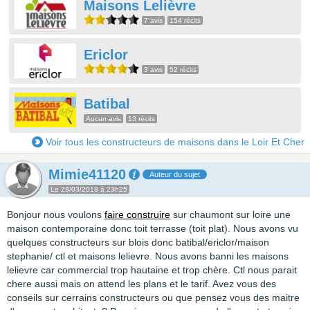
Maisons Lelièvre
7 avis
154 récits
Ericlor
3 avis
52 récits
Batibal
Aucun avis
13 récits
Voir tous les constructeurs de maisons dans le Loir Et Cher
Mimie41120
Auteur du sujet
Le 28/03/2018 à 23h25
Bonjour nous voulons
faire construire
sur chaumont sur loire une
maison contemporaine donc toit terrasse (toit plat). Nous avons vu
quelques constructeurs sur blois donc batibal/ericlor/maison
stephanie/ ctl et maisons lelievre. Nous avons banni les maisons
lelievre car commercial trop hautaine et trop chère. Ctl nous parait
chere aussi mais on attend les plans et le tarif. Avez vous des
conseils sur cerrains constructeurs ou que pensez vous des maitre