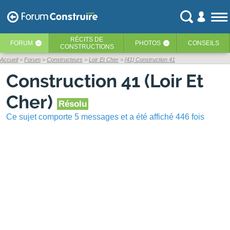
RÉCITS
DE
FORUM
PHOTOS
CONSEILS
‹
‹
CONSTRUCTIONS
Accueil
Forum
Constructeurs
Loir Et Cher
[41] Construction 41
Construction 41 (Loir Et
Cher)
Résolu
Ce sujet comporte 5 messages et a été affiché 446 fois