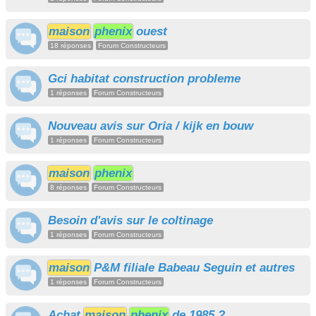
maison
phenix
ouest
18 réponses
Forum Constructeurs
Gci habitat construction probleme
1 réponses
Forum Constructeurs
Nouveau avis sur Oria / kijk en bouw
1 réponses
Forum Constructeurs
maison
phenix
8 réponses
Forum Constructeurs
Besoin d'avis sur le coltinage
1 réponses
Forum Constructeurs
maison
P&M filiale Babeau Seguin et autres
1 réponses
Forum Constructeurs
Achat
maison
phenix
de 1985 ?