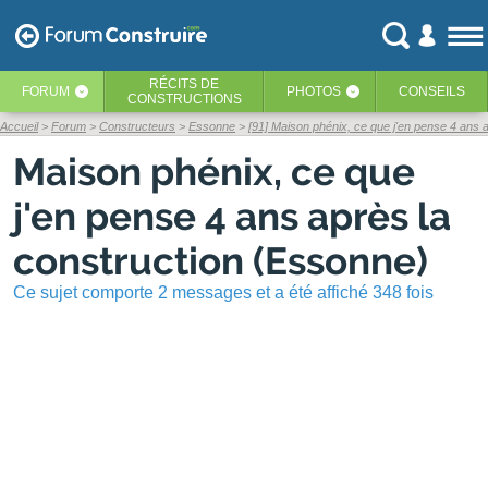
RÉCITS
DE
FORUM
PHOTOS
CONSEILS
‹
‹
CONSTRUCTIONS
Accueil
Forum
Constructeurs
Essonne
[91] Maison phénix, ce que j'en pense 4 ans a
Maison phénix, ce que
j'en pense 4 ans après la
construction (Essonne)
Ce sujet comporte 2 messages et a été affiché 348 fois