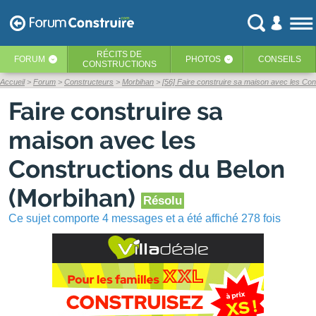
RÉCITS
DE
FORUM
PHOTOS
CONSEILS
‹
‹
CONSTRUCTIONS
Accueil
Forum
Constructeurs
Morbihan
[56] Faire construire sa maison avec les Con
Faire construire sa
maison avec les
Constructions du Belon
(Morbihan)
Résolu
Ce sujet comporte 4 messages et a été affiché 278 fois