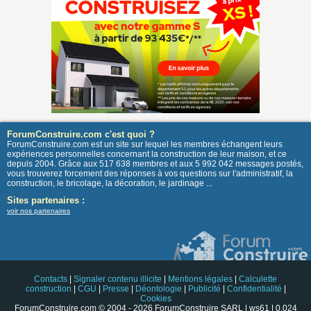
ForumConstruire.com c'est quoi ?
ForumConstruire.com est un site sur lequel les membres échangent leurs
expériences personnelles concernant la construction de leur maison, et ce
depuis 2004. Grâce aux 517 638 membres et aux 5 992 042 messages postés,
vous trouverez forcement des réponses à vos questions sur l'administratif, la
construction, le bricolage, la décoration, le jardinage ...
Sites partenaires :
voir nos partenaires
Contacts
|
Signaler contenu illicite
|
Mentions légales
|
Calculette
construction
|
CGU
|
Presse
|
Déontologie
|
Publicité
|
Confidentialité
|
Cookies
ForumConstruire.com © 2004 - 2026 ForumConstruire SARL | ws61 | 0.024