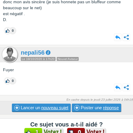
donc mon avis sincère (je suis honnete pas un bluffeur comme
beaucoup sur le net)
est négatif .
D.
0
nepali56
Le 19/10/2020 à 17h20
Nouvel Aviseur
Fuyer
0
En cache depuis le jeudi 23 juillet 2026 à 04h18
Lancer un
nouveau sujet
Poster une
réponse
Ce sujet vous a-t-il aidé ?
Votez !
Votez !
1
0