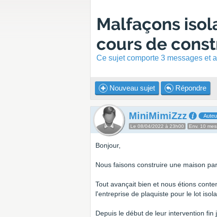
Malfaçons isol
cours de constr
Ce sujet comporte 3 messages et a 
Nouveau sujet
Répondre
MiniMimiZzz
Auteu
Le 08/04/2022 à 23h00
Env. 10 me
Bonjour,
Nous faisons construire une maison par 
Tout avançait bien et nous étions content
l'entreprise de plaquiste pour le lot isola
Depuis le début de leur intervention f