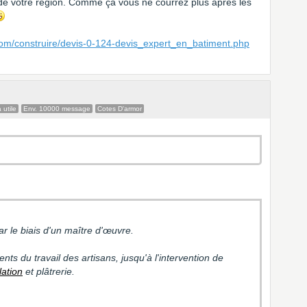
 de votre région. Comme ça vous ne courrez plus après les
com/construire/devis-0-124-devis_expert_en_batiment.php
 utile
Env. 10000 message
Cotes D'armor
r le biais d'un maître d'œuvre.
nts du travail des artisans, jusqu'à l'intervention de
lation
et plâtrerie.