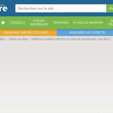
CRÉDIT
D
S
CONSEILS
TERRAINS
PLANS DE MAISONS
‹
IMMOBILIER
TR
ANNUAIRE MAITRE D'OEUVRE
ANNUAIRE ARCHITECTE
liers
Plaque de platre
Malfaçons isolation-platrerie en cours de construction, que faire ?