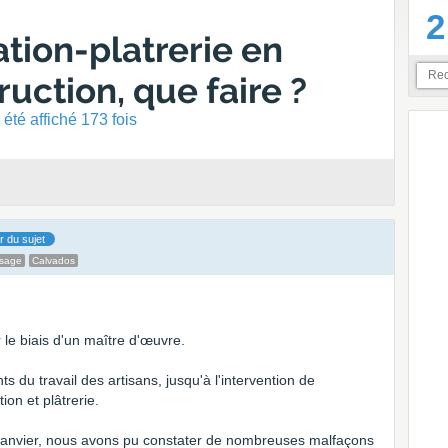
2
ation-platrerie en
uction, que faire ?
été affiché 173 fois
r du sujet
ssage
Calvados
le biais d'un maître d'œuvre.
s du travail des artisans, jusqu'à l'intervention de
tion et plâtrerie.
in janvier, nous avons pu constater de nombreuses malfaçons