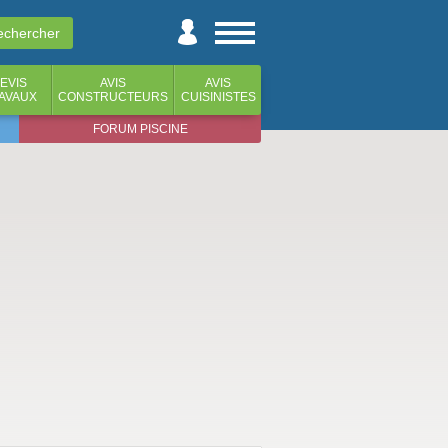
EVIS
AVIS
AVIS
AVAUX
CONSTRUCTEURS
CUISINISTES
FORUM PISCINE