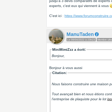
jusqu'à 3 devis comparatifs de experts
experts, c'est eux qui viennent à vous
C'est ici :
https://www.forumconstruire.
ManuTaden
Le 08/04/2022 à 23h23
Membre ultra
MiniMimiZzz a écrit:
Bonjour,
Bonjour à vous aussi
Citation:
Nous faisons construire une maison pa
Tout avançait bien et nous étions conte
l'entreprise de plaquiste pour le lot
iso