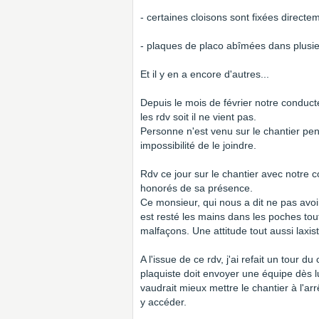
- certaines cloisons sont fixées directe
- plaques de placo abîmées dans plusie
Et il y en a encore d'autres...
Depuis le mois de février notre conducteu
les rdv soit il ne vient pas.
Personne n'est venu sur le chantier pen
impossibilité de le joindre.
Rdv ce jour sur le chantier avec notre c
honorés de sa présence.
Ce monsieur, qui nous a dit ne pas avoir
est resté les mains dans les poches tou
malfaçons. Une attitude tout aussi laxiste
A l'issue de ce rdv, j'ai refait un tour 
plaquiste doit envoyer une équipe dès lu
vaudrait mieux mettre le chantier à l'ar
y accéder.