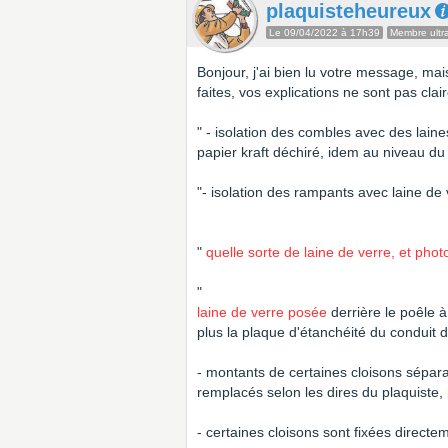
plaquisteheureux
Le 09/04/2022 à 17h39
Membre ultra
Bonjour, j'ai bien lu votre message, ma
faites, vos explications ne sont pas clai
" - isolation des combles avec des laine
papier kraft déchiré, idem au niveau du
"- isolation des rampants avec laine de
"
quelle sorte de laine de verre, et phot
"
laine de verre
posée
derrière le poêle à
plus la plaque d'étanchéité du conduit 
- montants de certaines cloisons séparat
remplacés selon les dires du plaquiste,
- certaines cloisons sont fixées directe