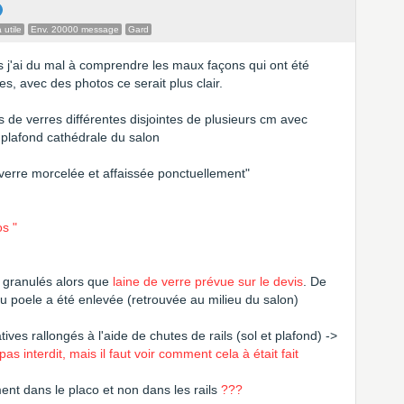
 utile
Env. 20000 message
Gard
is j'ai du mal à comprendre les maux façons qui ont été
res, avec des photos ce serait plus clair.
s de verres différentes disjointes de plusieurs cm avec
 plafond cathédrale du salon
 verre morcelée et affaissée ponctuellement"
os "
 granulés alors que
laine de verre prévue sur le devis
. De
du poele a été enlevée (retrouvée au milieu du salon)
ives rallongés à l'aide de chutes de rails (sol et plafond) ->
pas interdit, mais il faut voir comment cela à était fait
ment dans le placo et non dans les rails
???