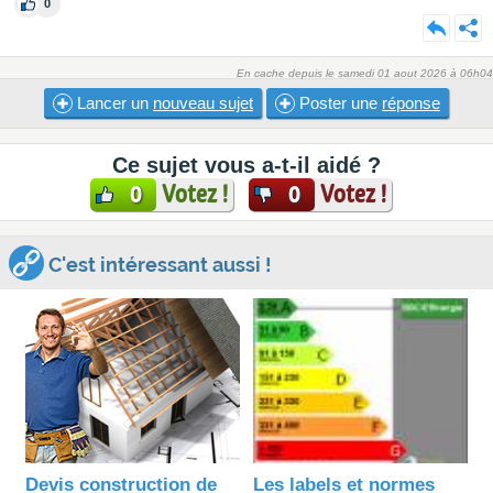
0
En cache depuis le samedi 01 aout 2026 à 06h04
Lancer un
nouveau sujet
Poster une
réponse
Ce sujet vous a-t-il aidé ?
Votez !
Votez !
0
0
C'est intéressant aussi !
Devis construction de
Les labels et normes