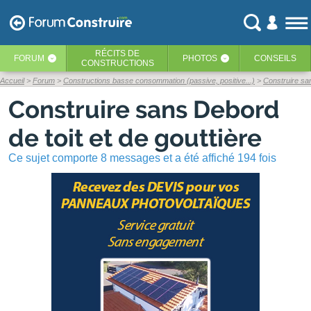
RÉCITS
DE
FORUM
PHOTOS
CONSEILS
‹
‹
CONSTRUCTIONS
Accueil
Forum
Constructions basse consommation (passive, positive...)
Construire san
Construire sans Debord
de toit et de gouttière
Ce sujet comporte 8 messages et a été affiché 194 fois