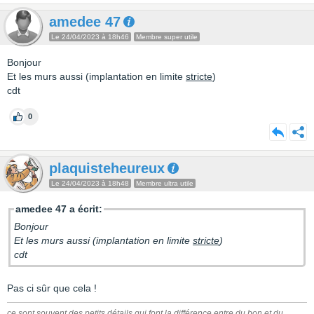
amedee 47
Le 24/04/2023 à 18h46
Membre super utile
Bonjour
Et les murs aussi (implantation en limite
stricte
)
cdt
0
plaquisteheureux
Le 24/04/2023 à 18h48
Membre ultra utile
amedee 47 a écrit:
Bonjour
Et les murs aussi (implantation en limite
stricte
)
cdt
Pas ci sûr que cela !
ce sont souvent des petits détails qui font la différence entre du bon et du