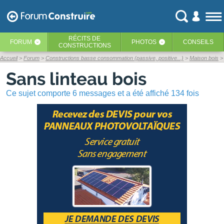
RÉCITS
DE
FORUM
PHOTOS
CONSEILS
‹
‹
CONSTRUCTIONS
Accueil
Forum
Constructions basse consommation (passive, positive...)
Maison bois
Sans linteau bois
Ce sujet comporte 6 messages et a été affiché 134 fois