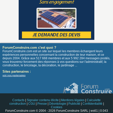
ForumConstruire.com c'est quoi ?
ForumConstruire.com est un site sur lequel les membres échangent leurs
expériences personnelles concernant la construction de leur maison, et ce
depuis 2004. Grâce aux 517 668 membres et aux 5 992 284 messages postés,
vous trouverez forcement des réponses à vos questions sur l'administratif, la
construction, le bricolage, la décoration, le jardinage ...
Sites partenaires :
voir nos partenaires
Contacts
|
Signaler contenu illicite
|
Mentions légales
|
Calculette
construction
|
CGU
|
Presse
|
Déontologie
|
Publicité
|
Confidentialité
|
Cookies
ForumConstruire.com © 2004 - 2026 ForumConstruire SARL | ws61 | 0.043