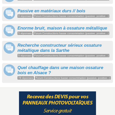
Passive en matériaux durs // bois
9 réponses
Forum Constructions basse consommation (passive, positive...)
Enorme bruit, maison à ossature métallique
5 réponses
Forum Constructions basse consommation (passive, positive...)
Recherche constructeur sérieux ossature
métallique dans la Sarthe
5 réponses
Forum Constructions basse consommation (passive, positive...)
Quel chauffage dans une maison ossature
bois en Alsace ?
78 réponses
Forum Constructions basse consommation (passive, positive...)