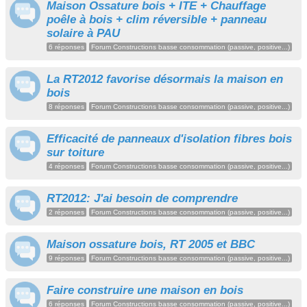
Maison Ossature bois + ITE + Chauffage
poêle à bois + clim réversible + panneau
solaire à PAU
6 réponses
Forum Constructions basse consommation (passive, positive...)
La RT2012 favorise désormais la maison en
bois
8 réponses
Forum Constructions basse consommation (passive, positive...)
Efficacité de panneaux d'isolation fibres bois
sur toiture
4 réponses
Forum Constructions basse consommation (passive, positive...)
RT2012: J'ai besoin de comprendre
2 réponses
Forum Constructions basse consommation (passive, positive...)
Maison ossature bois, RT 2005 et BBC
9 réponses
Forum Constructions basse consommation (passive, positive...)
Faire construire une maison en bois
6 réponses
Forum Constructions basse consommation (passive, positive...)