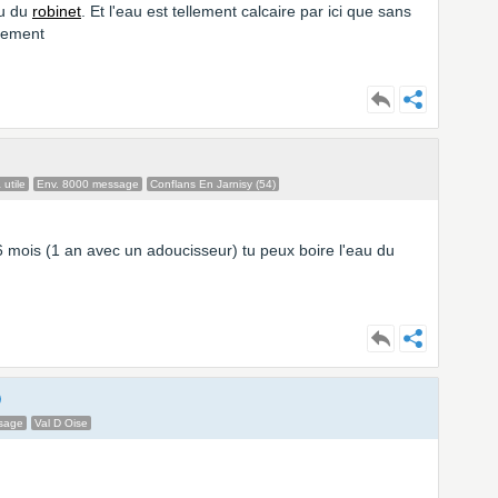
au du
robinet
. Et l'eau est tellement calcaire par ici que sans
alement
 utile
Env. 8000 message
Conflans En Jarnisy (54)
 6 mois (1 an avec un adoucisseur) tu peux boire l'eau du
sage
Val D Oise