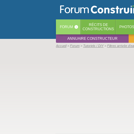
RÉCITS
DE
FORUM
PHOTO
‹
CONSTRUCTIONS
ANNUAIRE CONSTRUCTEUR
Accueil
Forum
Tutoriels / DIY
Filtres arrivée d'e