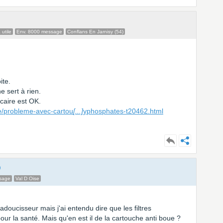
 utile
Env. 8000 message
Conflans En Jarnisy (54)
ite.
e sert à rien.
acaire est OK.
ge/probleme-avec-cartou
[...]
yphosphates-t20462.html
sage
Val D Oise
adoucisseur mais j'ai entendu dire que les filtres
pour la santé. Mais qu'en est il de la cartouche anti boue ?