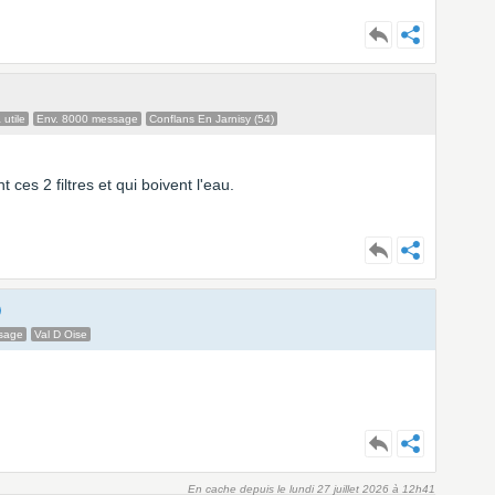
 utile
Env. 8000 message
Conflans En Jarnisy (54)
ces 2 filtres et qui boivent l'eau.
sage
Val D Oise
En cache depuis le lundi 27 juillet 2026 à 12h41