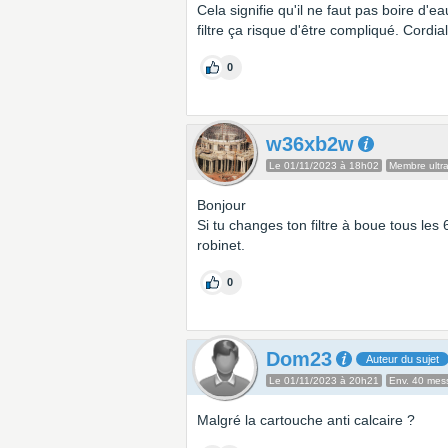
Cela signifie qu'il ne faut pas boire d'e
filtre ça risque d'être compliqué. Cordi
0
w36xb2w
Le 01/11/2023 à 18h02
Membre ultra
Bonjour
Si tu changes ton filtre à boue tous les
robinet.
0
Dom23
Auteur du sujet
Le 01/11/2023 à 20h21
Env. 40 mes
Malgré la cartouche anti calcaire ?