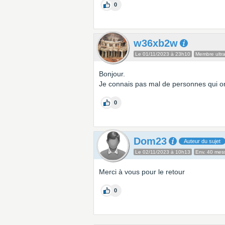
0
w36xb2w
Le 01/11/2023 à 23h10
Membre ultra
Bonjour.
Je connais pas mal de personnes qui ont 
0
Dom23
Auteur du sujet
Le 02/11/2023 à 10h13
Env. 40 mes
Merci à vous pour le retour
0