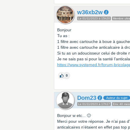
w36xb2w
Le 01/11/2023 à 15h20
Membre ultra
Bonjour
Tu as :
1 filtre avec cartouche à boue à gauche
1 filtre avec cartouche anticalcaire à dro
Si tu as un adoucisseur celui de droite n
Je ne sais pas si pour la santé l'antical
https://www.systemed.fr/forum-bricola
0
Dom23
Auteur du sujet
Le 01/11/2023 à 17h17
Env. 40 mes
Bonjour w etc... 🙂
Merci pour votre réponse. Je n'ai pas d'
anticalcaires n'étaient en effet pas top 