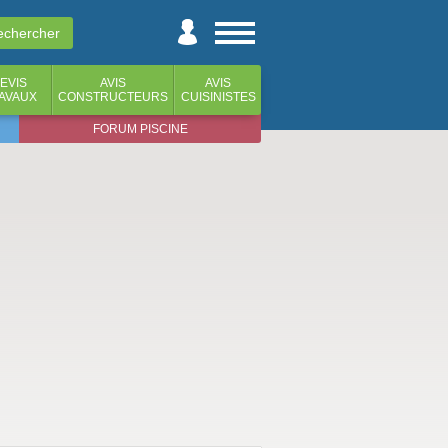
EVIS
AVIS
AVIS
AVAUX
CONSTRUCTEURS
CUISINISTES
FORUM PISCINE