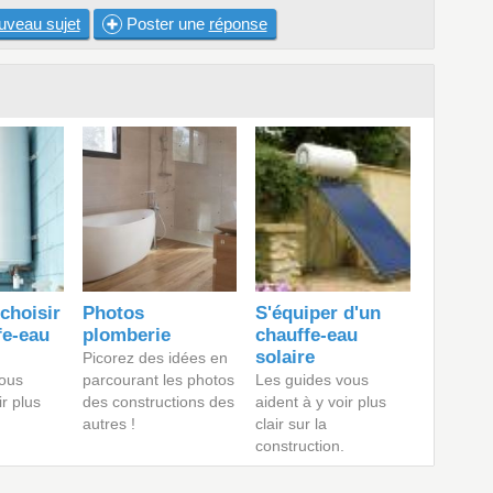
uveau sujet
Poster une
réponse
hoisir
Photos
S'équiper d'un
fe-eau
plomberie
chauffe-eau
solaire
Picorez des idées en
ous
parcourant les photos
Les guides vous
ir plus
des constructions des
aident à y voir plus
autres !
clair sur la
construction.