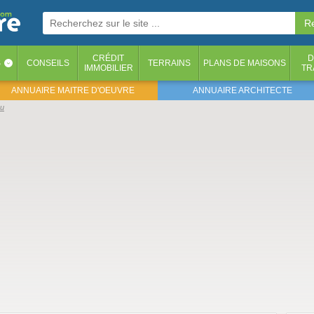
CRÉDIT
D
S
CONSEILS
TERRAINS
PLANS DE MAISONS
‹
IMMOBILIER
TR
ANNUAIRE MAITRE D'OEUVRE
ANNUAIRE ARCHITECTE
au