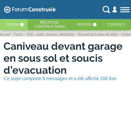
RÉCITS
DE
FORUM
PHOTOS
CONSEILS
‹
‹
CONSTRUCTIONS
Accueil
Forum
VRD - voirie, réseaux, distribution
Récupération eaux de pluies
Canive
Caniveau devant garage
en sous sol et soucis
d’evacuation
Ce sujet comporte 6 messages et a été affiché 166 fois