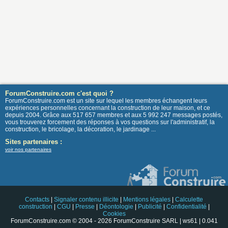
ForumConstruire.com c'est quoi ?
ForumConstruire.com est un site sur lequel les membres échangent leurs
expériences personnelles concernant la construction de leur maison, et ce
depuis 2004. Grâce aux 517 657 membres et aux 5 992 247 messages postés,
vous trouverez forcement des réponses à vos questions sur l'administratif, la
construction, le bricolage, la décoration, le jardinage ...
Sites partenaires :
voir nos partenaires
Contacts
|
Signaler contenu illicite
|
Mentions légales
|
Calculette
construction
|
CGU
|
Presse
|
Déontologie
|
Publicité
|
Confidentialité
|
Cookies
ForumConstruire.com © 2004 - 2026 ForumConstruire SARL | ws61 | 0.041