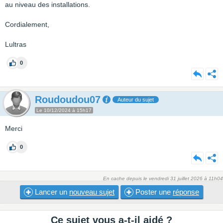
au niveau des installations.
Cordialement,
Lultras
0
Roudoudou07
Auteur du sujet
Le 10/12/2024 à 15h17
Merci
0
En cache depuis le vendredi 31 juillet 2026 à 11h04
Lancer un
nouveau sujet
Poster une
réponse
Ce sujet vous a-t-il aidé ?