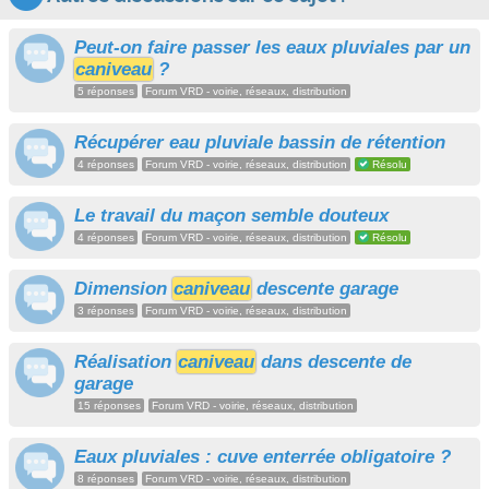
Peut-on faire passer les eaux pluviales par un
caniveau
?
5 réponses
Forum VRD - voirie, réseaux, distribution
Récupérer eau pluviale bassin de rétention
4 réponses
Forum VRD - voirie, réseaux, distribution
Résolu
Le travail du maçon semble douteux
4 réponses
Forum VRD - voirie, réseaux, distribution
Résolu
Dimension
caniveau
descente garage
3 réponses
Forum VRD - voirie, réseaux, distribution
Réalisation
caniveau
dans descente de
garage
15 réponses
Forum VRD - voirie, réseaux, distribution
Eaux pluviales : cuve enterrée obligatoire ?
8 réponses
Forum VRD - voirie, réseaux, distribution