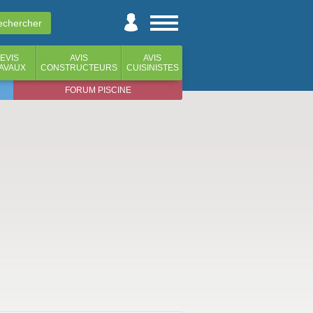
EVIS
AVIS
AVIS
AVAUX
CONSTRUCTEURS
CUISINISTES
FORUM PISCINE