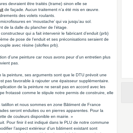
es devraient être traités (trame) sinon elle se
it
de façade. Aucun traitement n’a été mis en œuvre.
drements des volets roulants.
 microfissures en ‘moustache’ qui va jusqu’au sol.
t de la dalle du plancher de l’étage.
nstructeur qui a fait intervenir le fabricant d’enduit (prb)
oblème de pose de l’enduit et ses préconisations seraient de
uple avec résine (siloflex prb).
ation d’une peinture car nous avons peur d’un entretien plus
nvient pas.
que la peinture, ses arguments sont que le DTU prévoit une
st pas favorable à rajouter une épaisseur supplémentaire.
application de la peinture ne serait pas en accord avec les
ype frotassé comme le stipule notre permis de construire, elle
 tatillon et nous sommes en zone Bâtiment de France
çades seront enduites ou en pierres apparentes. Pour la
ette de couleurs disponible en mairie. »
it. Pour finir il est indiqué dans le PLU de notre commune
difier l’aspect extérieur d’un bâtiment existant sont