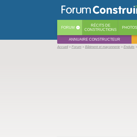
RÉCITS
DE
FORUM
PHOTO
‹
CONSTRUCTIONS
ANNUAIRE CONSTRUCTEUR
Accueil
Forum
Bâtiment et maçonnerie
Enduits