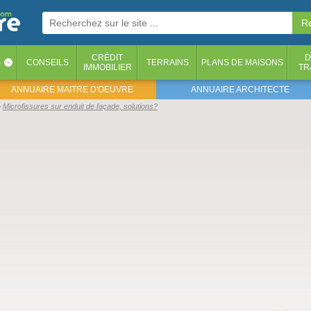
CRÉDIT
D
S
CONSEILS
TERRAINS
PLANS DE MAISONS
‹
IMMOBILIER
TR
ANNUAIRE MAITRE D'OEUVRE
ANNUAIRE ARCHITECTE
Microfissures sur enduit de façade, solutions?